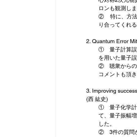
ロンも観測しま
②    特に
り合ってくれる
2. Quantum Error M
①　量子計算誤
を用いた量子誤
②　聴衆からの反
コメントも頂き
3. Improving success
(西 紘史)
①　量子化学計
て、量子振幅増
した。
②　3件の質問