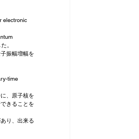
r electronic 
tum 
した。
量子振幅増幅を
ry-time 
特に、原子核を
行できることを
があり、出来る