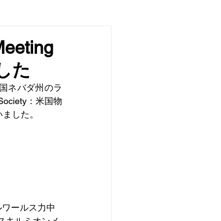
eting
した
、米国ネバダ州のラ
ociety：米国物
いました。
ルワールス力中
スキルミオンメ