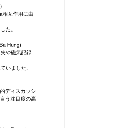
郎）
iya相互作用に由
ました。
n Ba Hung)
損失や磁気記録
れていました。
的ディスカッシ
言う注目度の高