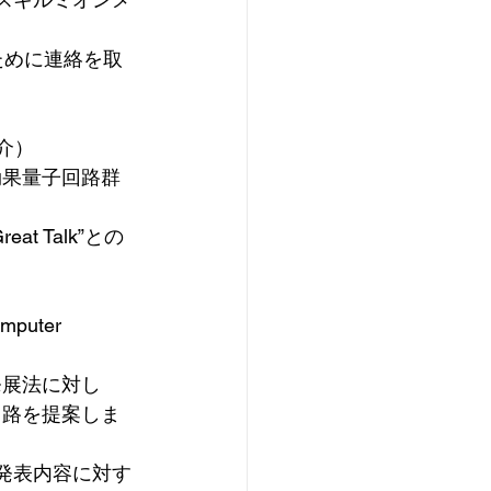
ために連絡を取
 祐介）
効果量子回路群
 Talk”との
omputer 
発展法に対し
回路を提案しま
発表内容に対す