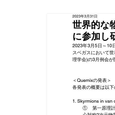
2023年3月31日
世界的な物理
に参加し
2023年3月5日～
スベガスにおいて世界中の
理学会)の3月例会が
＜Quemixの発表＞
各発表の概要は以下
1. Skyrmions in van
①    第一
心対称2次元物