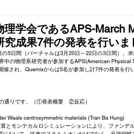
学会であるAPS-March Me
研究成果7件の発表を行いま
10日の5日間（バーチャルは3月20日～22日の3日間）
物理系研究者が参加するAPS(American Physical S
開催され、Quemixからは5名が参加し計7件の発表を行
の通りです。（①発表概要　②反応）
 der Waals centrosymmetric materials (Tran Ba Hung)
原理計算とモンテカルロシミュレーションにより、ファンデ
質において、従来のスキルミオンだけでなく、反強磁性