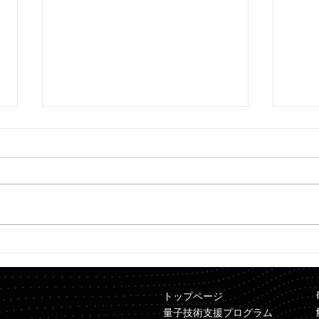
【プレスリリース】Quemix
【プ
と三井金属が資本業務提携を
ンピ
締結
ュレ
トップページ
NE
量子技術支援プログラム