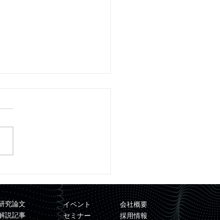
レスリリース】「量子コ
ュータを用いた材料シミ
ーション基盤の開発」が
研究論文
イベント
会社概要
DO事業に採択
解説記事
セミナー
採用情報