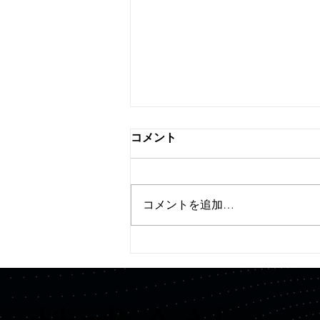
コメント
コメントを追加…
【プレスリリース】
Quemix、Hondaより資金調
達を実施