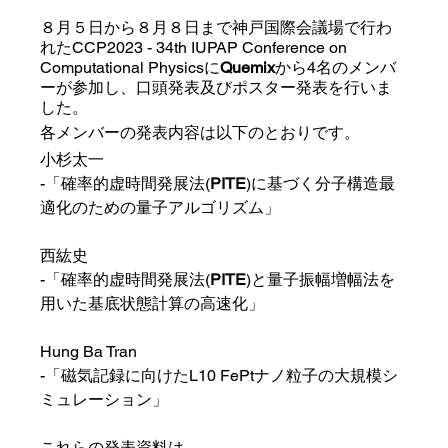
８月５日から８月８日まで神戸国際会議場で行わ
れたCCP2023 - 34th IUPAP Conference on 
Computational Physicsに
Quemix
から4名のメンバ
ーが参加し、口頭発表及びポスター発表を行いま
した。
各メンバーの発表内容は以下のとおりです。
小杉太一
-「確率的虚時間発展法(
PITE
)に基づく分子構造最
適化のための量子アルゴリズム」
西紘史
-「確率的虚時間発展法(
PITE
)と量子振幅増幅法を
用いた基底状態計算の高速化」
Hung Ba Tran
-「磁気記録に向けたL10 FePtナノ粒子の大規模シ
ミュレーション」
これらの発表資料は