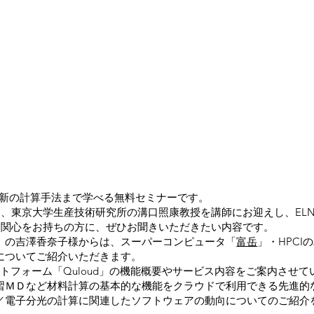
ら最新の計算手法まで学べる無料セミナーです。
、東京大学生産技術研究所の溝口照康教授を講師にお迎えし、ELNE
に関心をお持ちの方に、ぜひお聞きいただきたい内容です。
T）の吉澤香奈子様からは、スーパーコンピュータ「
富岳
」・HPC
についてご紹介いただきます。
ラットフォーム「Quloud」の機能概要やサービス内容をご案内させ
習ＭＤなど材料計算の基本的な機能をクラウドで利用できる先進的
X線／電子分光の計算に関連したソフトウェアの動向についてのご紹