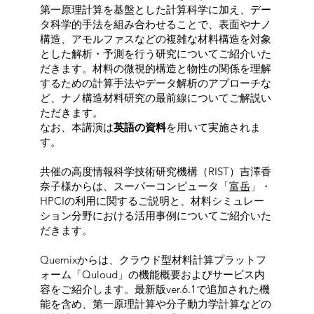
第一原理計算を基盤とした計算科学に加え、デー
タ科学的手法を組み合わせることで、表面やナノ
構造、アモルファスなどの複雑な材料構造を対象
とした解析・予測を行う研究についてご紹介いた
だきます。材料の微視的構造と物性の関係を理解
するための計算手法やデータ解析のアプローチな
ど、ナノ構造材料研究の最前線についてご解説い
ただきます。
なお、本講演は
英語の資料
を用いて実施されま
す。
共催の高度情報科学技術研究機構（RIST）吉澤香
奈子様からは、スーパーコンピュータ「
富岳
」・
HPCIの利用に関するご説明と、材料シミュレー
ション分野における活用事例についてご紹介いた
だきます。
Quemixからは、クラウド型材料計算プラットフ
ォーム「Quloud」の機能概要およびサービス内
容をご紹介します。最新版ver.6.1で追加された機
能を含め、第一原理計算や分子動力学計算などの