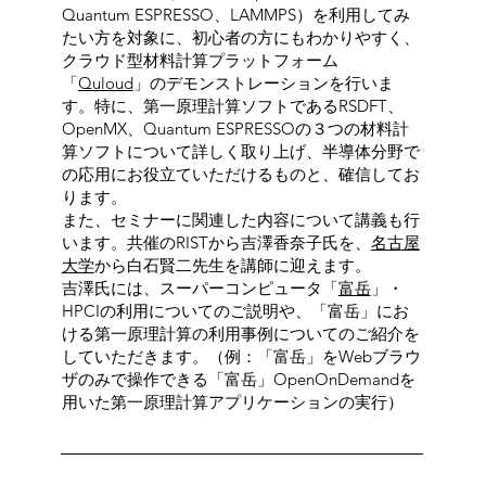
Quantum ESPRESSO、LAMMPS）を利用してみ
たい方を対象に、初心者の方にもわかりやすく、
クラウド型材料計算プラットフォーム
「
Quloud
」のデモンストレーションを行いま
す。特に、第一原理計算ソフトであるRSDFT、
OpenMX、Quantum ESPRESSOの３つの材料計
算ソフトについて詳しく取り上げ、半導体分野で
の応用にお役立ていただけるものと、確信してお
ります。
また、セミナーに関連した内容について講義も行
います。共催のRISTから吉澤香奈子氏を、
名古屋
大学
から白石賢二先生を講師に迎えます。
吉澤氏には、スーパーコンピュータ「
富岳
」・
HPCIの利用についてのご説明や、「富岳」にお
ける第一原理計算の利用事例についてのご紹介を
していただきます。（例：「富岳」をWebブラウ
ザのみで操作できる「富岳」OpenOnDemandを
用いた第一原理計算アプリケーションの実行）