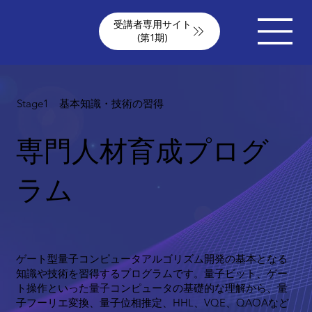
受講者専用サイト
(第1期)
Stage1 基本知識・技術の習得
専門人材育成プログ
ラム
ゲート型量子コンピュータアルゴリズム開発の基本となる
知識や技術を習得するプログラムです。量子ビット、ゲー
ト操作といった量子コンピュータの基礎的な理解から、量
子フーリエ変換、量子位相推定、HHL、VQE、QAOAなど