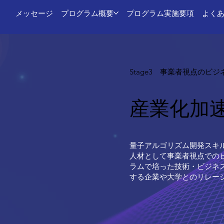
メッセージ
プログラム概要
プログラム実施要項
よく
Stage3 事業者視点のビ
産業化加
量子アルゴリズム開発スキ
人材として事業者視点での
ラムで培った技術・ビジネ
する企業や大学とのリレー