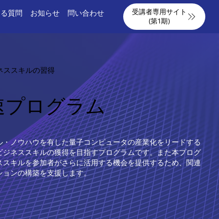
受講者専用サイト
ある質問
お知らせ
問い合わせ
(第1期)
ジネススキルの習得
速プログラム
ル・ノウハウを有した量子コンピュータの産業化をリードする
ビジネススキルの獲得を目指すプログラムです。また本プログ
ススキルを参加者がさらに活用する機会を提供するため、関連
ションの構築を支援します。