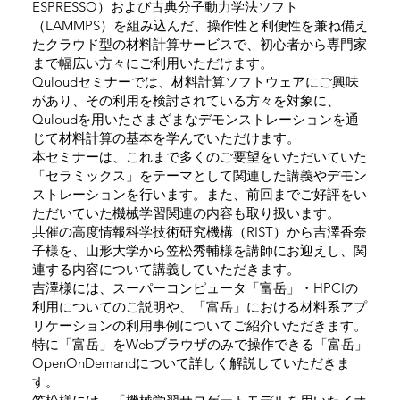
ESPRESSO）および古典分子動力学法ソフト
（LAMMPS）を組み込んだ、操作性と利便性を兼ね備え
たクラウド型の材料計算サービスで、初心者から専門家
まで幅広い方々にご利用いただけます。
Quloudセミナーでは、材料計算ソフトウェアにご興味
があり、その利用を検討されている方々を対象に、
Quloudを用いたさまざまなデモンストレーションを通
じて材料計算の基本を学んでいただけます。
本セミナーは、これまで多くのご要望をいただいていた
「セラミックス」をテーマとして関連した講義やデモン
ストレーションを行います。また、前回までご好評をい
ただいていた機械学習関連の内容も取り扱います。
共催の高度情報科学技術研究機構（RIST）から吉澤香奈
子様を、山形大学から笠松秀輔様を講師にお迎えし、関
連する内容について講義していただきます。
吉澤様には、スーパーコンピュータ「
富岳
」・HPCIの
利用についてのご説明や、「富岳」における材料系アプ
リケーションの利用事例についてご紹介いただきます。
特に「富岳」をWebブラウザのみで操作できる「富岳」
OpenOnDemandについて詳しく解説していただきま
す。