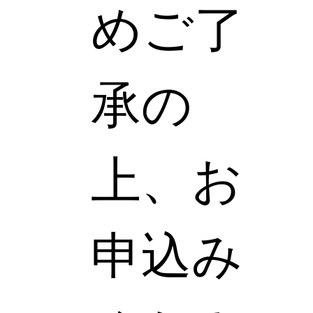
めご了
承の
上、お
申込み