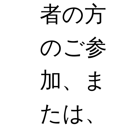
者の方
のご参
加、ま
たは、