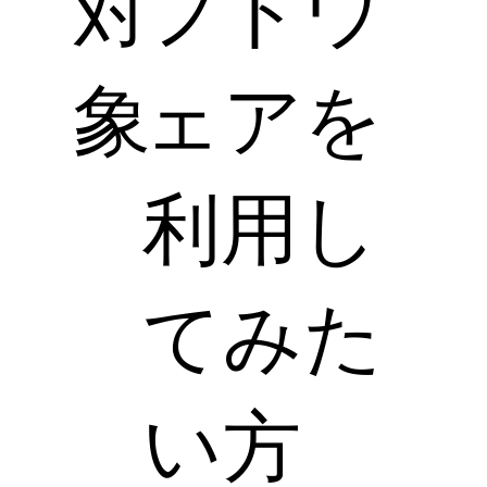
対
フトウ
象
ェアを
利用し
てみた
い方