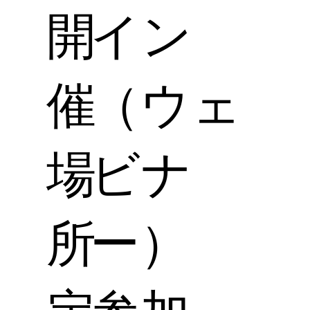
開
イン
催
（ウェ
場
ビナ
所
ー）