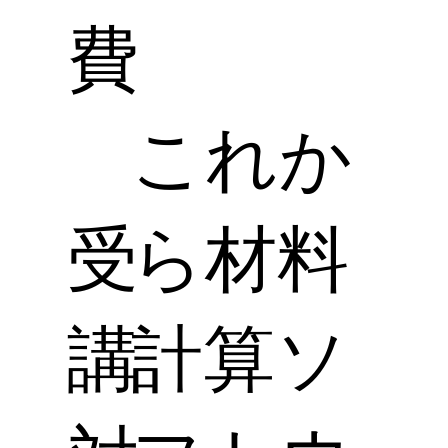
費
これか
受
ら材料
講
計算ソ