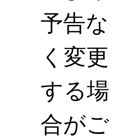
予告な
く変更
する場
合がご