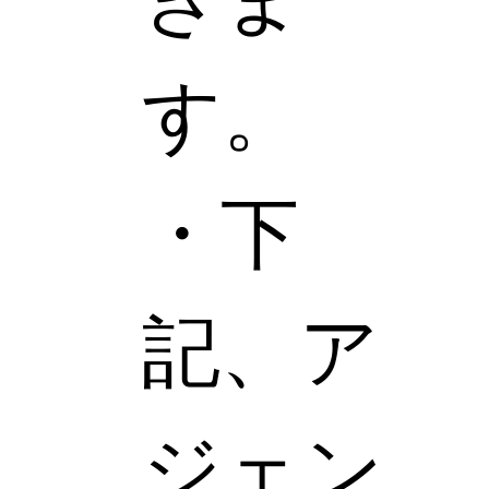
す。
・下
記、ア
ジェン