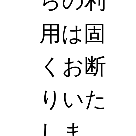
らの利
用は固
くお断
りいた
しま