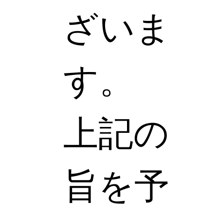
ざいま
す。
上記の
旨を予