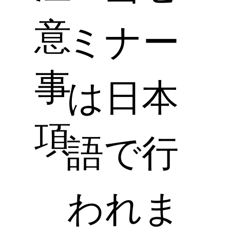
意
ミナー
事
は日本
項
語で行
われま