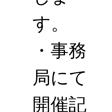
す。
・事務
局にて
開催記