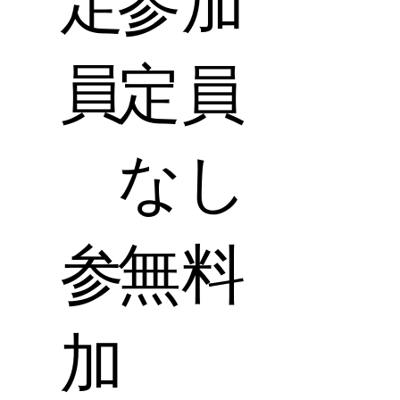
定
参加
員
定員
なし
参
無料
加