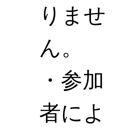
りませ
ん。
・参加
者によ