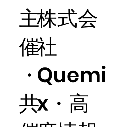
主
株式会
催
社
・
Quemi
共
x・高