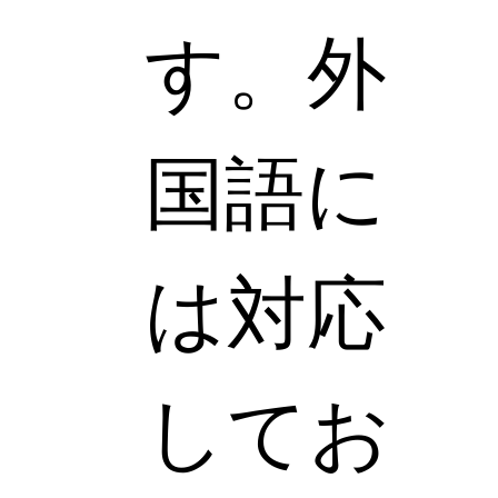
す。外
国語に
は対応
してお