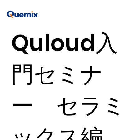
Quloud入
門セミナ
ー セラミ
ックス編