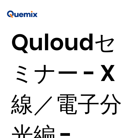
Quloudセ
ミナー - X
線／電子分
光編 -