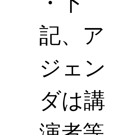
・下
記、ア
ジェン
ダは講
演者等