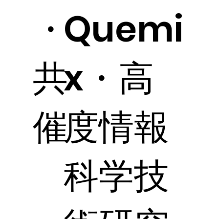
・
Quemi
共
x・高
催
度情報
科学技