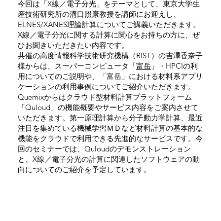
今回は「X線／電子分光」をテーマとして、東京大学生
産技術研究所の溝口照康教授を講師にお迎えし、
ELNES/XANES理論計算についてご講義いただきます。
X線／電子分光に関する計算に関心をお持ちの方に、ぜ
ひお聞きいただきたい内容です。
共催の高度情報科学技術研究機構（RIST）の吉澤香奈子
様からは、スーパーコンピュータ「
富岳
」・HPCIの利
用についてのご説明や、「富岳」における材料系アプリ
ケーションの利用事例についてご紹介いただきます。
Quemixからはクラウド型材料計算プラットフォーム
「Quloud」の機能概要やサービス内容をご案内させて
いただきます。第一原理計算から分子動力学計算、最近
注目を集めている機械学習ＭＤなど材料計算の基本的な
機能をクラウドで利用できる先進的なサービスです。今
回のセミナーでは、Quloudのデモンストレーション
と、X線／電子分光の計算に関連したソフトウェアの動
向についてのご紹介を予定しています。