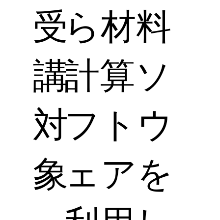
受
ら材料
講
計算ソ
対
フトウ
象
ェアを