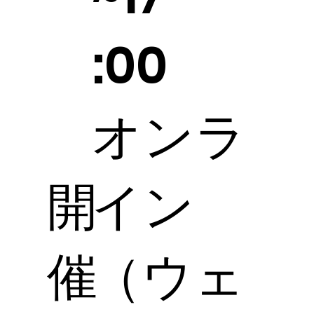
:00
オンラ
開
イン
催
（ウェ