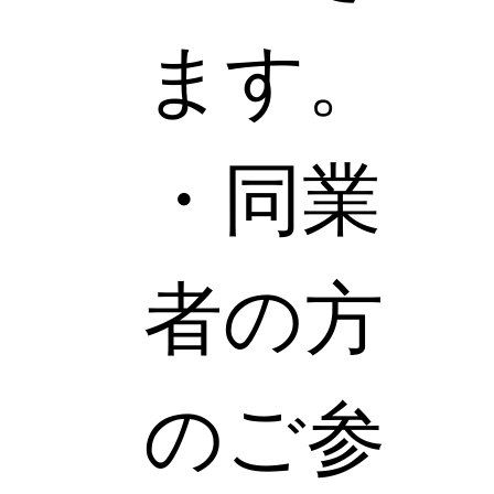
ます。
・同業
者の方
のご参