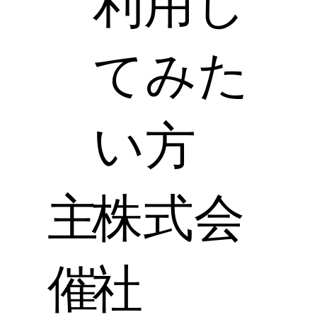
利用し
てみた
い方
主
株式会
催
社