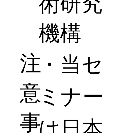
術研究
機構
注
・当セ
意
ミナー
事
は日本