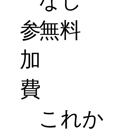
なし
参
無料
加
費
これか