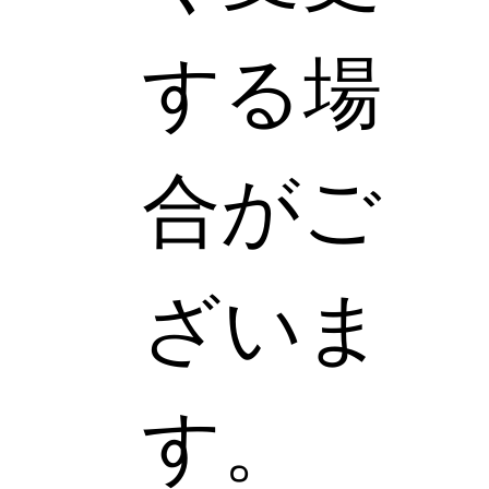
する場
合がご
ざいま
す。