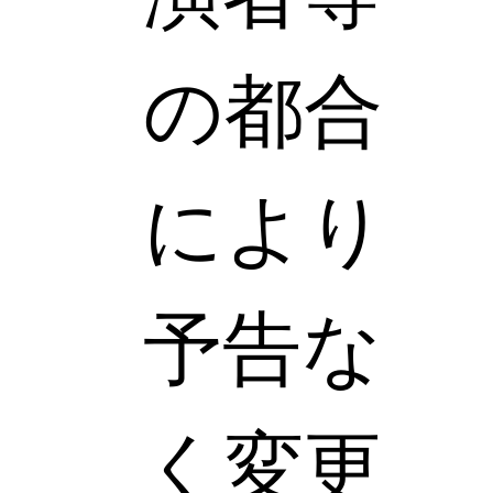
の都合
により
予告な
く変更