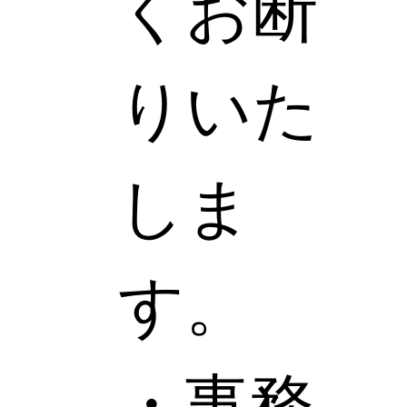
くお断
りいた
しま
す。
・事務