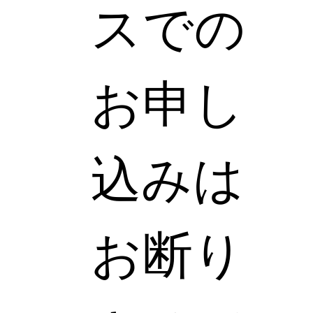
スでの
お申し
込みは
お断り