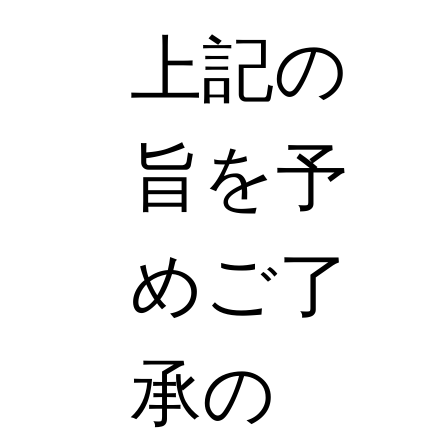
上記の
旨を予
めご了
承の