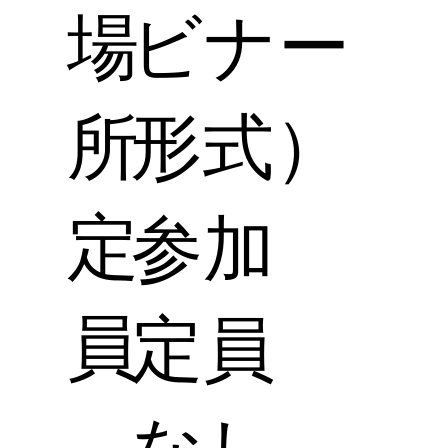
場
ビナー
所
形式）
定
参加
員
定員