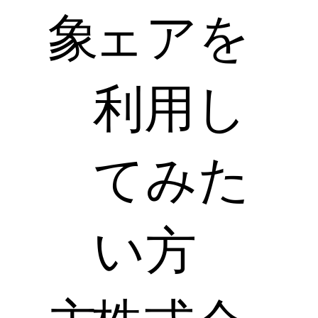
象
ェアを
利用し
てみた
い方