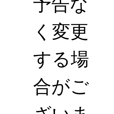
予告な
く変更
する場
合がご
ざいま