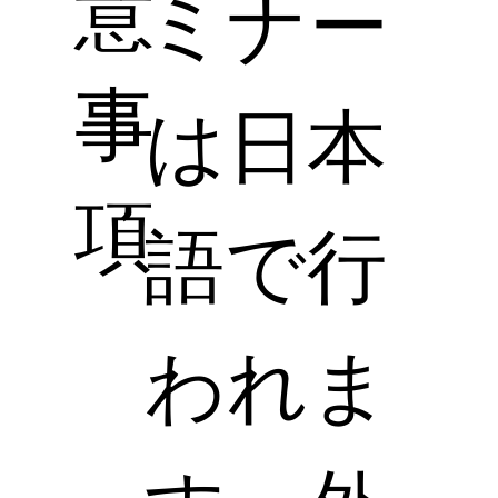
意
ミナー
事
は日本
項
語で行
われま