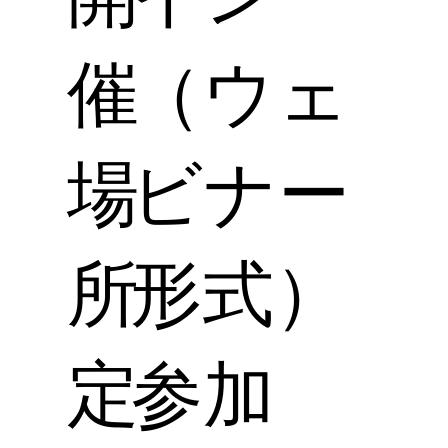
催
（ウェ
場
ビナー
所
形式）
定
参加