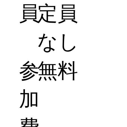
員
定員
なし
参
無料
加