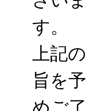
す。
上記の
旨を予
めご了