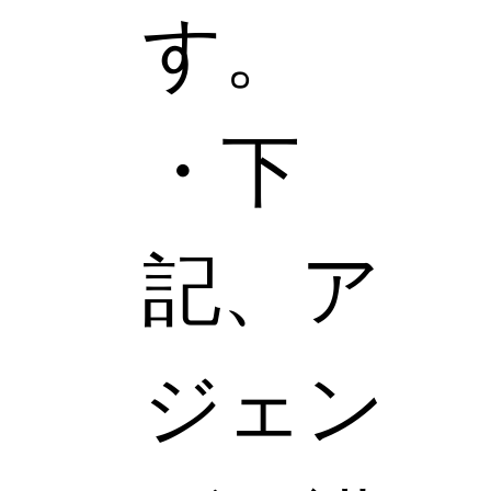
す。
・下
記、ア
ジェン