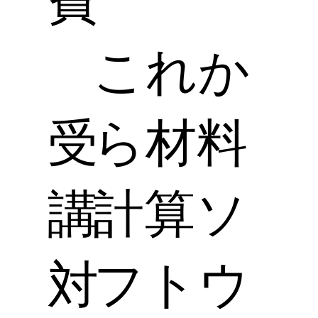
費
これか
受
ら材料
講
計算ソ
対
フトウ