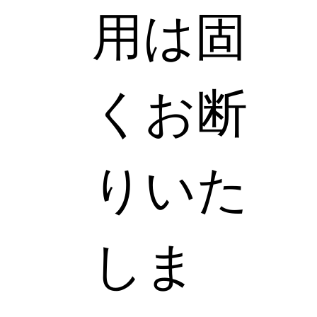
用は固
くお断
りいた
しま