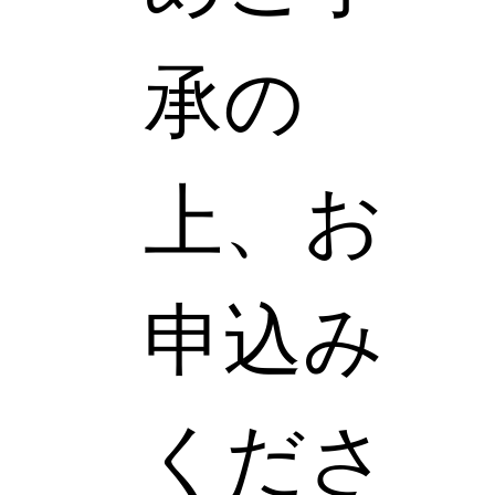
承の
上、お
申込み
くださ