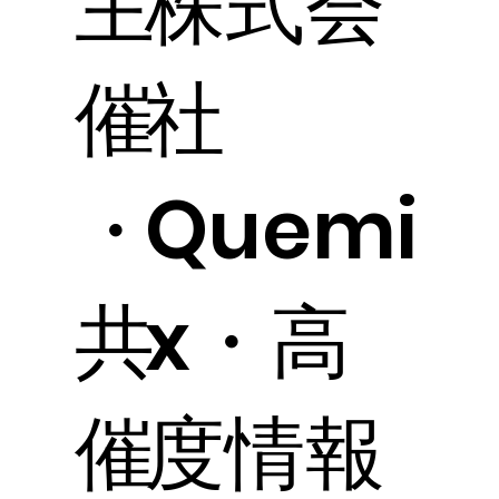
主
株式会
催
社
・
Quemi
共
x・高
催
度情報