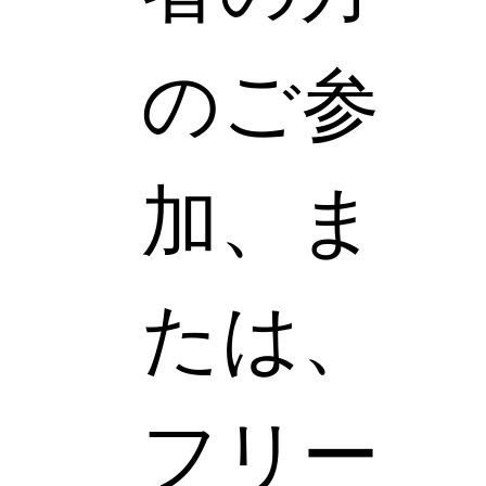
のご参
加、ま
たは、
フリー