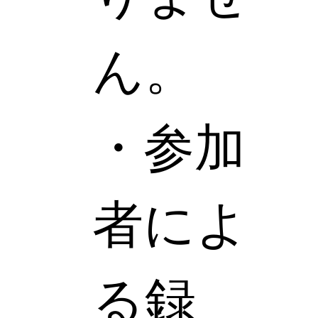
ん。
・参加
者によ
る録