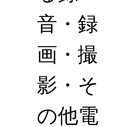
音・録
画・撮
影・そ
の他電