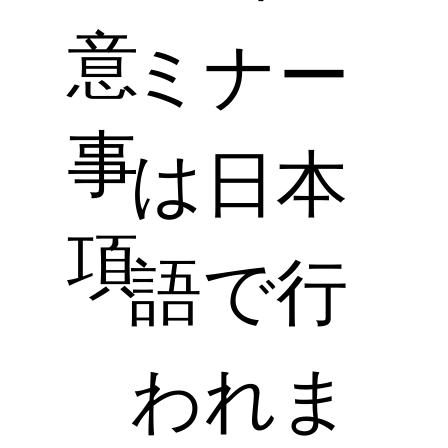
意
ミナー
事
は日本
項
語で行
われま