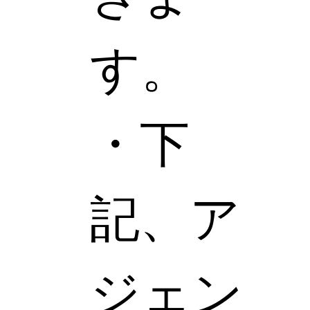
す。
・下
記、ア
ジェン