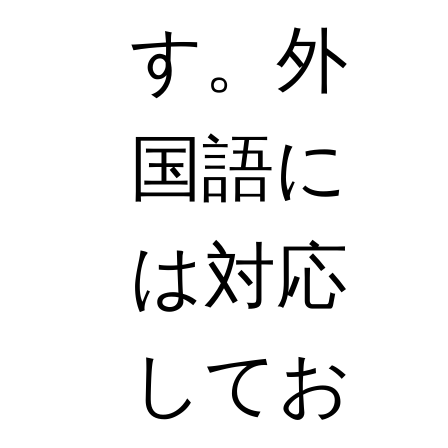
す。外
国語に
は対応
してお