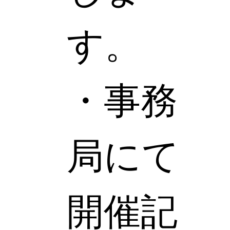
す。
・事務
局にて
開催記