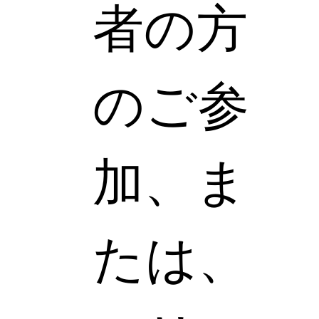
者の方
のご参
加、ま
たは、