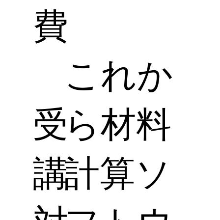
費
これか
受
ら材料
講
計算ソ