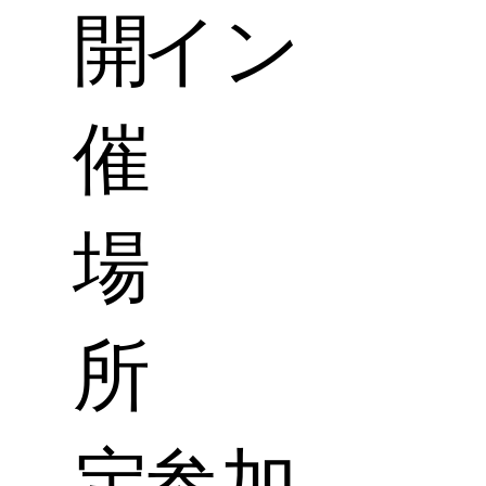
開
イン
催
場
所
定
参加