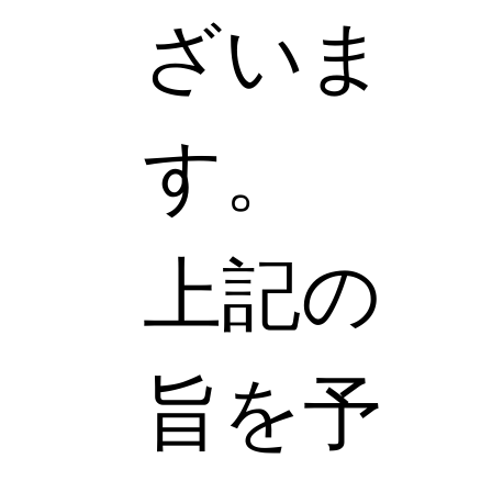
ざいま
す。
上記の
旨を予