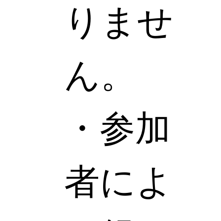
りませ
ん。
・参加
者によ