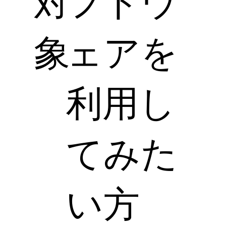
対
フトウ
象
ェアを
利用し
てみた
い方