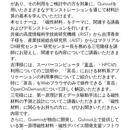
があり、その利用をご検討中の方を対象に、Quloudを
用いたさまざまなデモンストレーションを通じて材料計
算の基本を学んでいただけます。
本セミナーは、「磁性材料」をテーマに、関連する講義
およびデモンストレーションを行います。
共催の高度情報科学技術研究機構（RIST）から吉澤香奈
子様を、産業技術総合研究所（AIST）からはマテリアル
DX研究センター 研究センター長を務める三宅隆様を講
師にお迎えし、関連する内容についてご講義いただきま
す。
吉澤様には、スーパーコンピュータ「
富岳
」・HPCIの
利用についてのご説明や、「富岳」における材料系アプ
リケーションの利用事例についてご紹介いただきます。
特に「富岳」をWebブラウザのみで操作できる「富岳」
OpenOnDemandについて詳しく解説いただきます。
三宅様には、第一原理計算とデータ駆動手法による磁性
材料の予測と設計についてご講義いただきます。「磁性
材料」に関心をお持ちの方に、ぜひお聞きいただきたい
内容です。
さらに、Quemixが独自に開発し、Quloud上で提供して
いる第一原理磁性材料・磁性デバイス開発支援ソフトウ