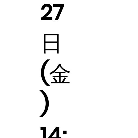
27
日
(金
)
14: