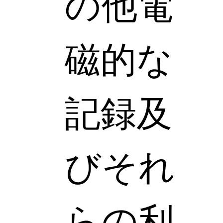
の他電
磁的な
記録及
びそれ
らの利