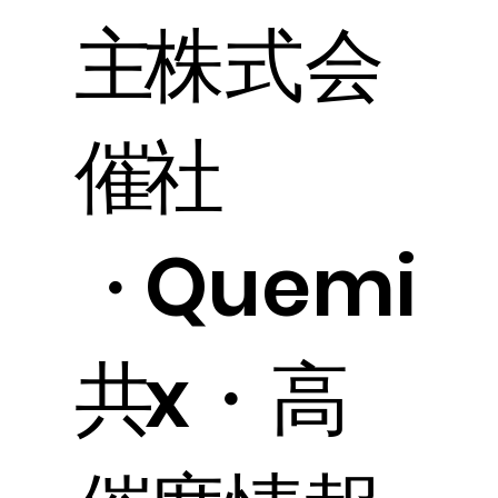
主
株式会
催
社
・
Quemi
共
x・高