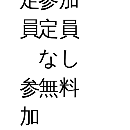
員
定員
なし
参
無料
加