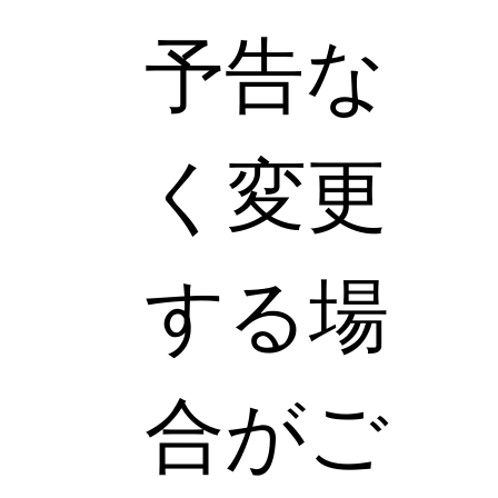
予告な
く変更
する場
合がご