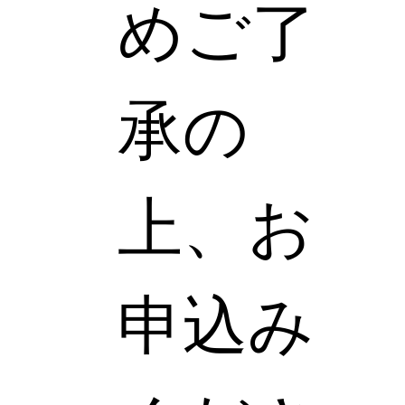
めご了
承の
上、お
申込み