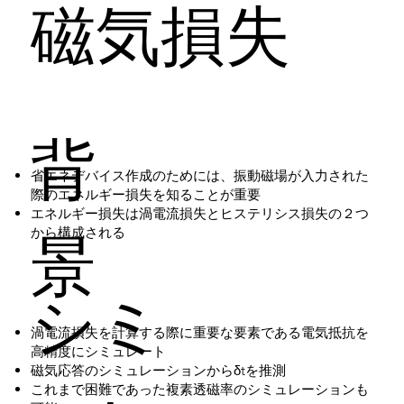
磁気損失
T
N
背
T
省エネデバイス作成のためには、振動磁場が入力された
際のエネルギー損失を知ることが重要
エネルギー損失は渦電流損失とヒステリシス損失の２つ
景
から構成される
シミ
渦電流損失を計算する際に重要な要素である電気抵抗を
高精度にシミュレート
磁気応答のシミュレーションからδtを推測
これまで困難であった複素透磁率のシミュレーションも