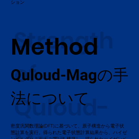
ション
Strength
Method
of
の手
Quloud-Mag
法について
Quloud-
​密度汎関数理論(DFT)に基づいて、原子構造から電子状
態計算を実行。得られた電子状態計算結果から、ハイゼ
ンベルグハミルトニアンを構築し、得られたハイゼンベ