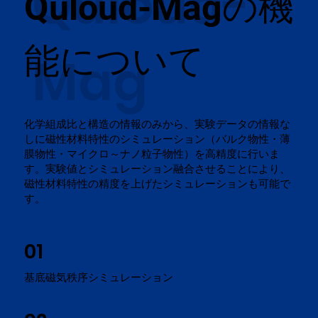
Quloud-
の機
Quloud-Mag
能について
Mag
化学組成比と構造の情報のみから、実験データの情報な
しに磁性材料特性のシミュレーション（バルク物性・薄
膜物性・マイクロ～ナノ粒子物性）を高精度に行いま
す。実験値とシミュレーション融合させることにより、
磁性材料特性の精度を上げたシミュレーションも可能で
す。
01
​基底磁気秩序シミュレーション