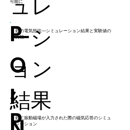
ュレ
可能に
P
ーシ
​鉄の電気抵抗―シミュレーション結果と実験値の
比較
O
ョン
I
結果
P
N
鉄に振動磁場が入力された際の磁気応答のシミュ
レーション