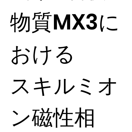
N
物質MX3に
T
おける
スキルミオ
ン磁性相