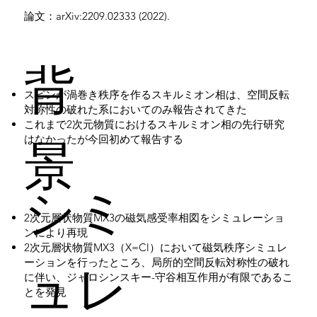
論文：arXiv:2209.02333 (2022).
背
​スピンが渦巻き秩序を作るスキルミオン相は、空間反転
対称性の破れた系においてのみ報告されてきた
これまで2次元物質におけるスキルミオン相の先行研究
景
はなかったが今回初めて報告する
シミ
​​2次元層状物質MX3の磁気感受率相図をシミュレーショ
ンにより再現
2次元層状物質MX3（X=Cl）において磁気秩序シミュレ
ュレ
ーションを行ったところ、局所的空間反転対称性の破れ
に伴い、ジャロシンスキー-守谷相互作用が有限であるこ
とを発見