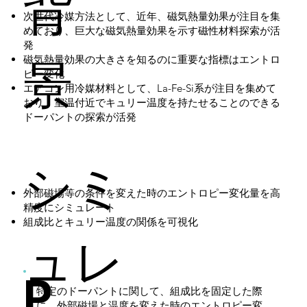
背
次世代冷媒方法として、近年、磁気熱量効果が注目を集
めており、巨大な磁気熱量効果を示す磁性材料探索が活
発
景
磁気熱量効果の大きさを知るのに重要な指標はエントロ
ピー変化
エアコン用冷媒材料として、La-Fe-Si系が注目を集めて
おり、室温付近でキュリー温度を持たせることのできる
ドーパントの探索が活発
シミ
外部磁場等の条件を変えた時のエントロピー変化量を高
精度にシミュレート
組成比とキュリー温度の関係を可視化
ュレ
P
特定のドーパントに関して、組成比を固定した際
に、外部磁場と温度を変えた時のエントロピー変