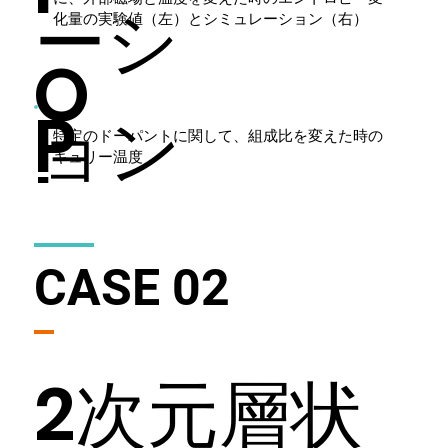
ーシ
化量の実験値（左）とシミュレーション（右）
O
P
ョン
特定のドーパントに関して、組成比を変えた時の
キュリー温度
I
O
結果
CASE 02
N
I
​2次元層状
T