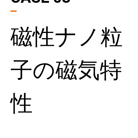
I
T
磁性ナノ粒
N
子の磁気特
T
性