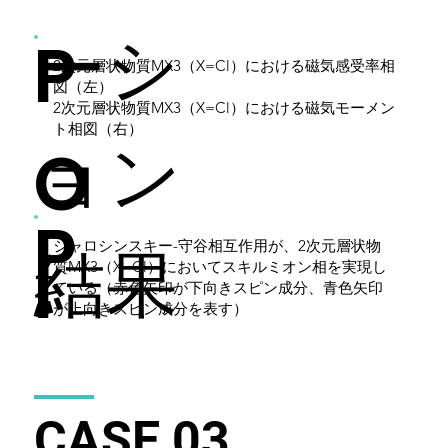
ーシ
P
2次元層状物質MX3（X=Cl）における磁気感受率相
図（左）
2次元層状物質MX3（X=Cl）における磁気モーメン
ト相図（右）
ョン
O
P
結果
ジャロシンスキー-守谷相互作用が、2次元層状物
I
質MX3（X=Cl）においてスキルミオン相を実現し
ている（赤色矢印が下向きスピン成分、青色矢印
が上向きスピン成分を表す）
O
N
CASE 03