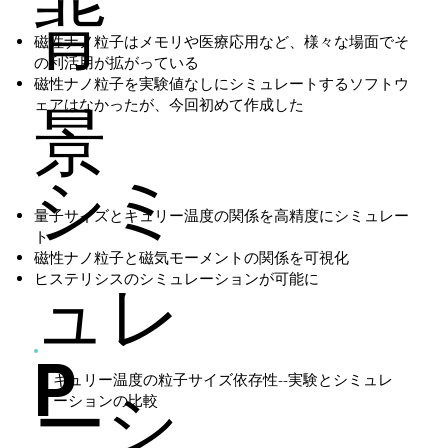
背
磁性ナノ粒子はメモリや医療応用など、様々な場面でそ
の利活用が拡がっている
磁性ナノ粒子を実験値なしにシミュレートするソフトウ
景
ェアはなかったが、今回初めて作成した
シミ
量子サイズとキュリー温度の関係を高精度にシミュレー
ト
磁性ナノ粒子と磁気モーメントの関係を可視化
ュレ
ヒステリシスのシミュレーションが可能に
P
キュリー温度の粒子サイズ依存性--実験とシミュレ
ーシ
ーションの比較