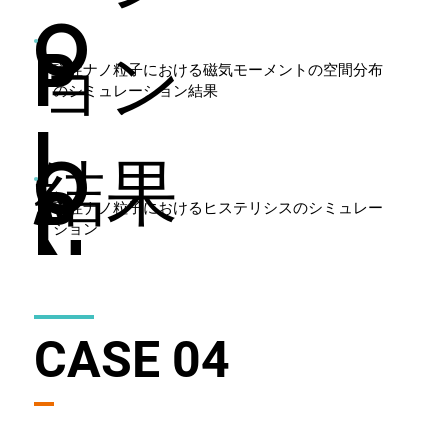
O
P
ョン
磁性ナノ粒子における磁気モーメントの空間分布
のシミュレーション結果
I
O
結果
P
磁性ナノ粒子におけるヒステリシスのシミュレー
N
ション
I
O
T
CASE 04
N
I