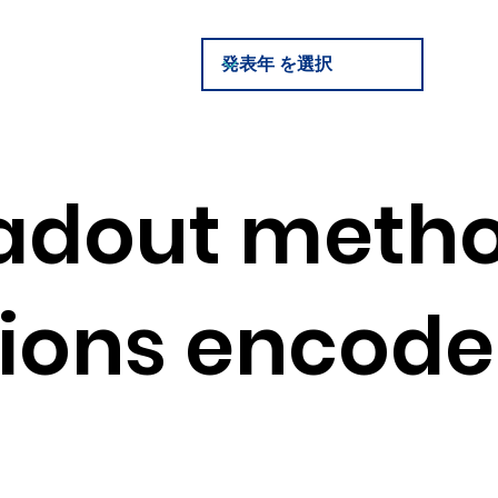
adout method
tions encod