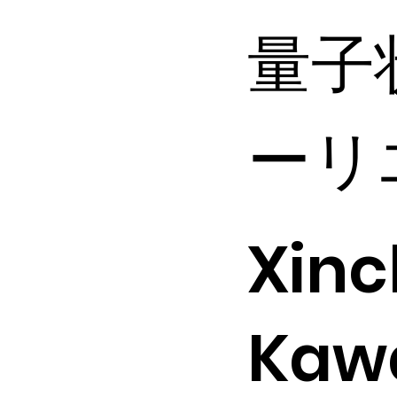
量子
ーリ
Xinc
Kawa