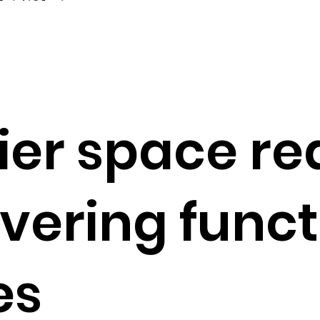
ier space re
vering func
es