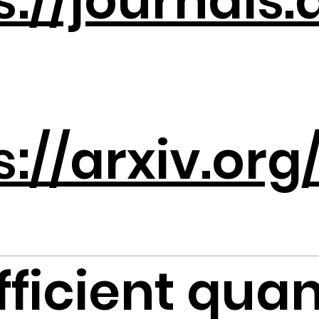
s://journals.
s://arxiv.or
fficient qu