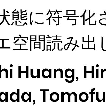
状態に符号化
エ空間読み出
hi Huang, Hi
da, Tomofum