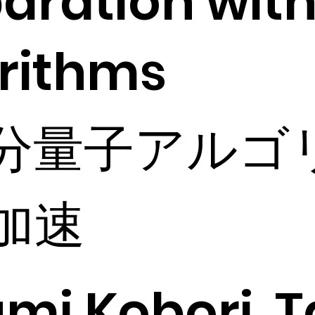
aration wit
rithms
分量子アルゴ
加速
mi Kobori, Ta