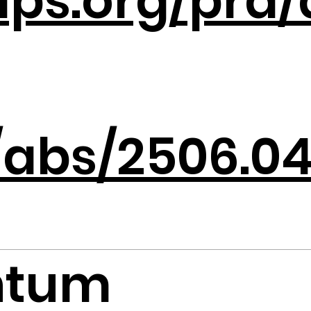
aps.org/pra/
g/abs/2506.0
antum