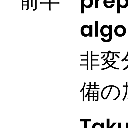
前半
prep
algo
非変
備の
Taku