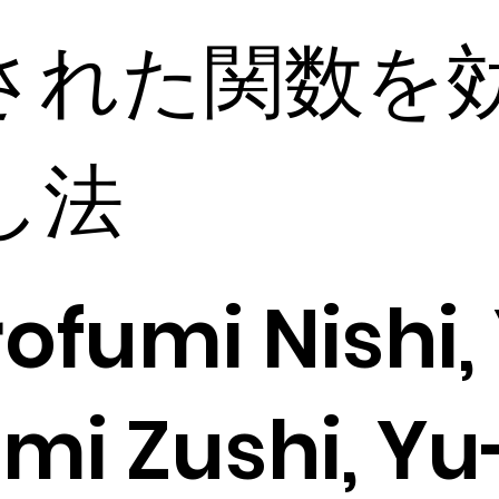
された関数を
し法
rofumi Nishi,
i Zushi, Yu-