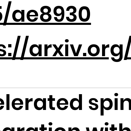
5/ae8930
s://arxiv.or
lerated spi