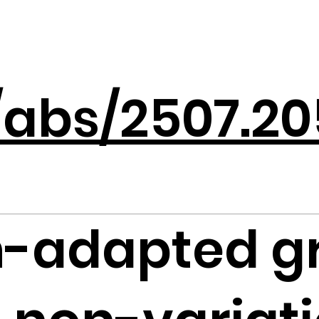
g/abs/2507.2
n-adapted g