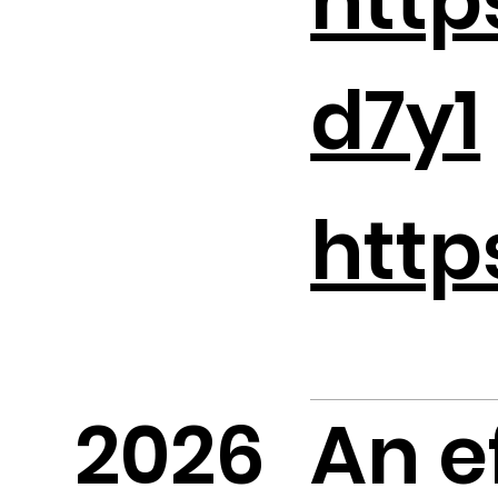
http
d7y1
http
2026
An e