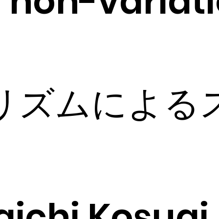
h non-varia
リズムによる
ichi Kosugi,