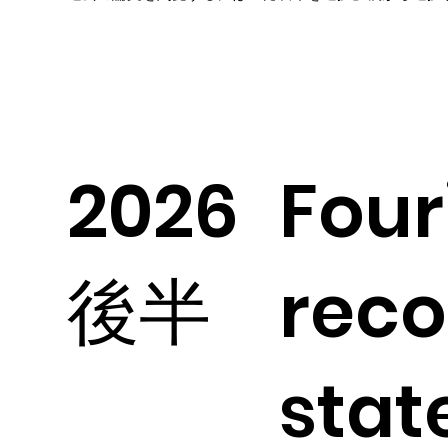
2026
Four
後半
reco
stat