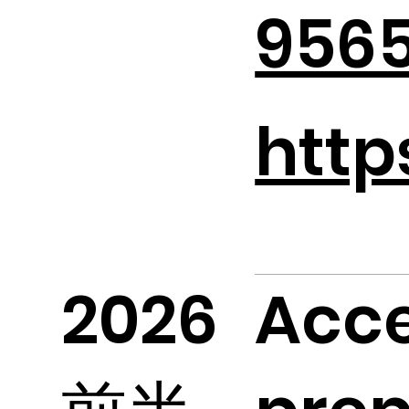
956
http
2026
Acce