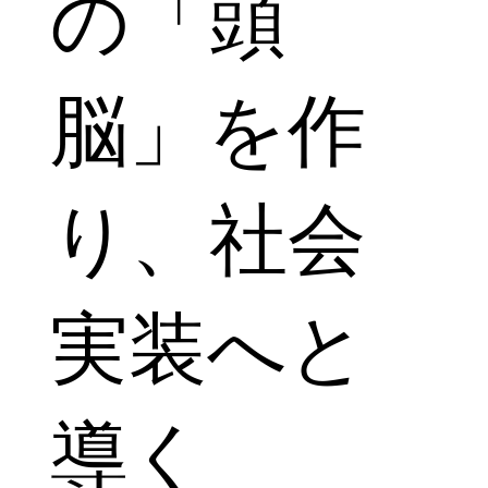
の「頭
脳」を作
り、社会
実装へと
導く