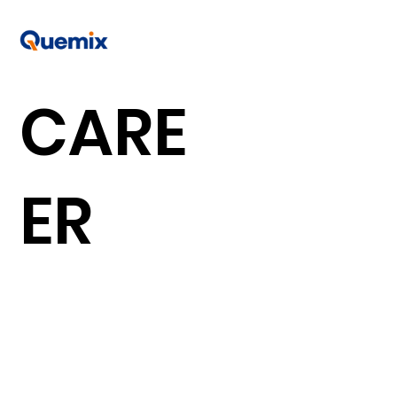
CARE
ER