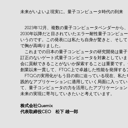
未来がいよいよ現実に。量子コンピュータ時代の到来
2023年12月、複数の量子コンピュータベンダーから
2030年以降だと目されていたエラー耐性量子コンピュー
いうのです。​この発表には私たち自身が驚きと、そして
で胸が高鳴りました。
​これまでの​日本の量子コンピュータの研究開発は量子
訂正のないゲート式量子コンピュータを対象としていま
会に貢献できることがないか探索することは重要です。
創業以来一貫して、FTQC上で卓越した性能を発揮す
​ ​FTQCの実用化がもう目の前に迫っている現在、
践的なアプリケーションに適用していく局面に入っていま
て、量子コンピュータの力を活用したアプリケーション
未来の実現に寄与していきたいと考えています。
株式会社Quemix
​代表取締役CEO 松下 雄一郎