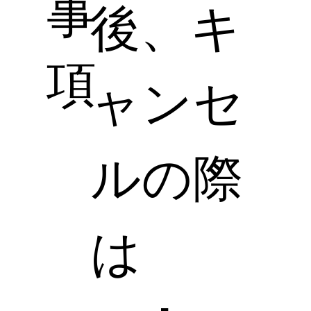
事
後、キ
項
ャンセ
ルの際
は