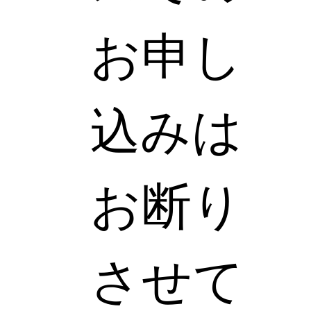
お申し
込みは
お断り
させて