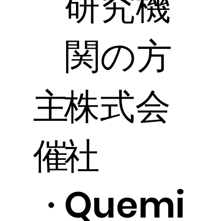
研究機
関の方
主
株式会
催
社
・
Quemi