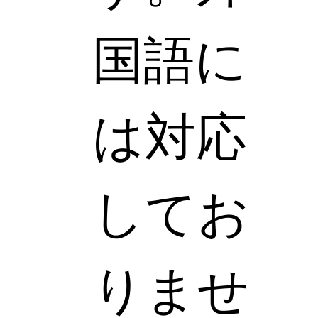
国語に
は対応
してお
りませ