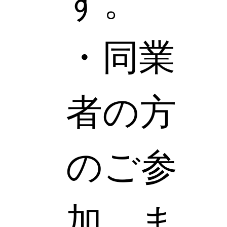
す。
・同業
者の方
のご参
加、ま