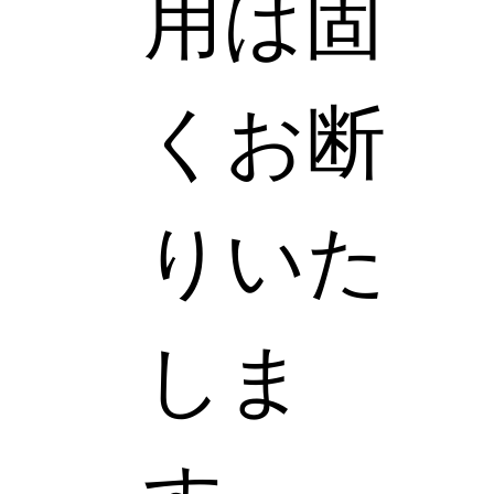
用は固
くお断
りいた
しま