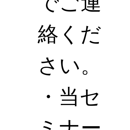
でご連
絡くだ
さい。
・当セ
ミナー