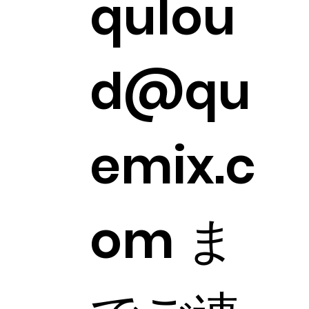
qulou
d@qu
emix.c
om
ま