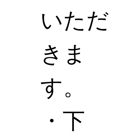
いただ
きま
す。
・下