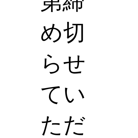
第締
め切
らせ
てい
ただ