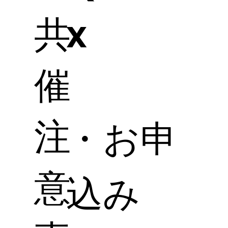
共
x
催
注
・お申
意
込み