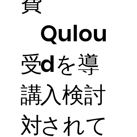
費
Qulou
受
dを導
講
入検討
対
されて