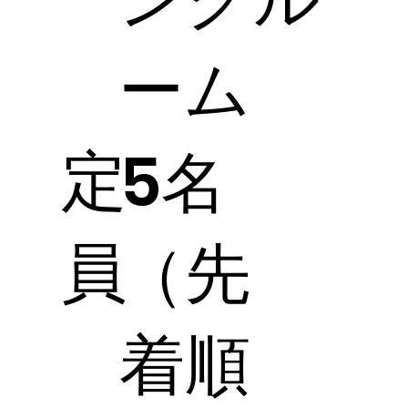
ーム
定
5名
員
（先
着順