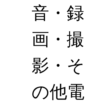
音・録
画・撮
影・そ
の他電