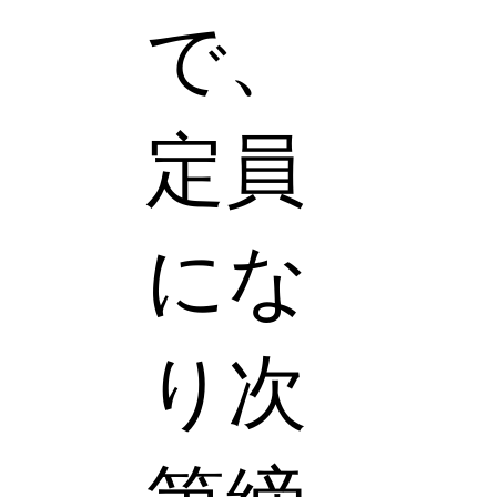
で、
定員
にな
り次