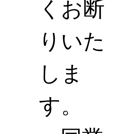
くお断
りいた
しま
す。