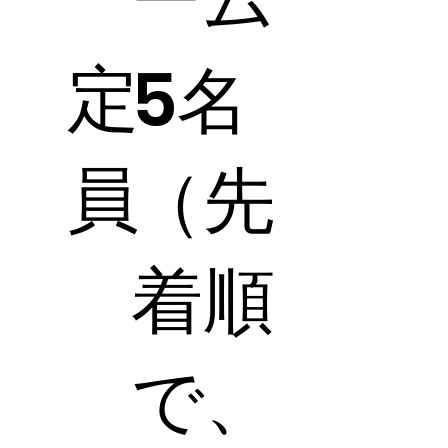
定
5名
員
（先
着順
で、