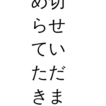
め切
らせ
てい
ただ
きま