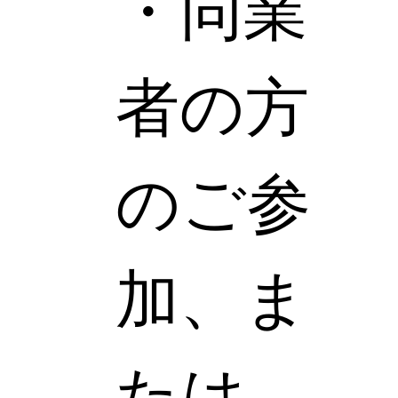
・同業
者の方
のご参
加、ま
たは、