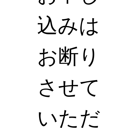
込みは
お断り
させて
いただ