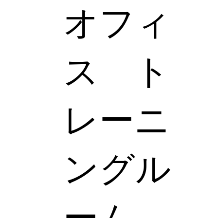
オフィ
ス ト
レーニ
ングル
ーム