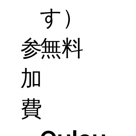
す）
参
無料
加
費