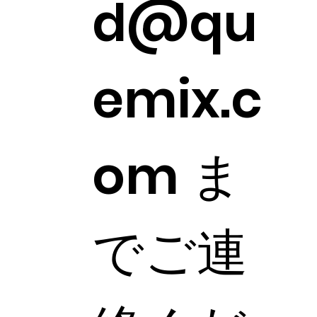
d@qu
emix.c
om
ま
でご連