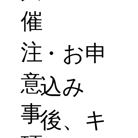
催
注
・お申
意
込み
事
後、キ