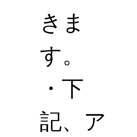
きま
す。
・下
記、ア