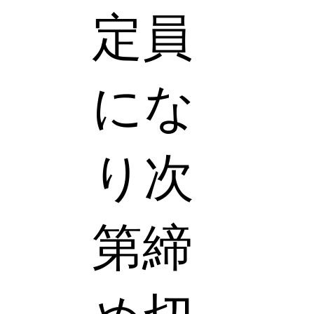
定員
にな
り次
第締