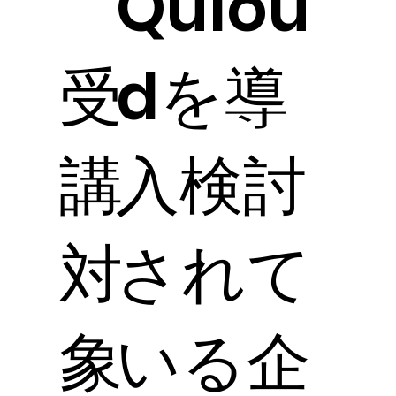
Qulou
受
dを導
講
入検討
対
されて
象
いる企