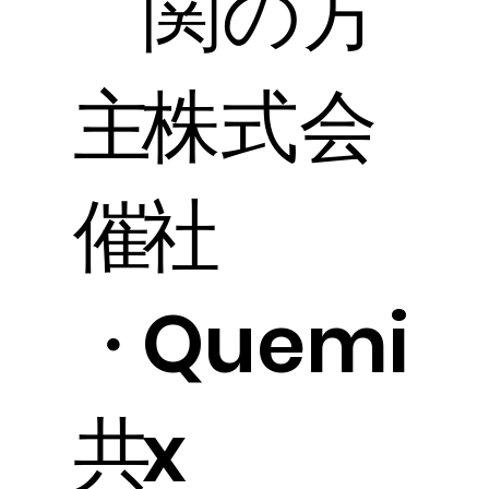
関の方
主
株式会
催
社
・
Quemi
共
x