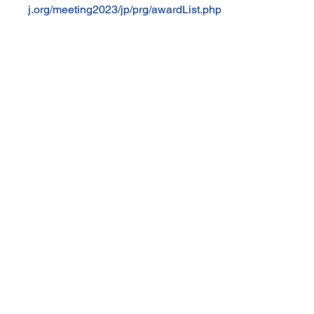
j.org/meeting2023/jp/prg/awardList.php