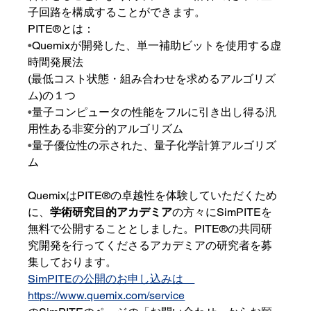
子回路を構成することができます。
PITE®️とは：
•
Quemixが開発した、単一補助ビットを使用する虚
時間発展法
(最低コスト状態・組み合わせを求めるアルゴリズ
ム)の１つ
•
量子コンピュータの性能をフルに引き出し得る汎
用性ある非変分的アルゴリズム
•
量子優位性の示された、量子化学計算アルゴリズ
ム
QuemixはPITE
®️
の卓越性を体験していただくため
に、
学術研究目的アカデミア
の方々にSimPITEを
無料で公開することとしました。PITE
®️
の共同研
究開発を行ってくださるアカデミアの研究者を募
集しております。
SimPITEの公開の
お申し込みは　
https://www.quemix.com/service