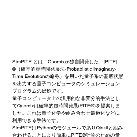
SimPITE とは、Quemixが独自開発した、[PITE] 
®️（確率的虚時間発展法-
P
robablistic 
I
maginary-
T
ime 
E
volutionの略称）を用いた量子系の基底状態
を出力する量子コンピュータのシミュレーション
プログラムの総称です。
量子コンピュータ上の汎用的な非変分的手法とし
てQuemixは確率的虚時間発展(PITE®️)を提案しま
した。これは量子化学や組み合わせ最適化などに
利用できる手法です。
SimPITEはPythonのモジュールでありQiskitと組み
合わせることにより簡単にPITE®️計算のための量