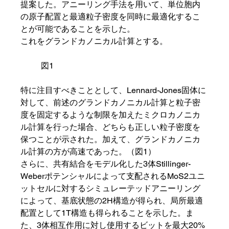
提案した。アニーリング手法を用いて、単位胞内
の原子配置と最適粒子密度を同時に最適化するこ
とが可能であることを示した。
これをグランドカノニカル計算とする。
	図1
特に注目すべきこととして、Lennard-Jones固体に
対して、前述のグランドカノニカル計算と粒子密
度を固定するような制限を加えたミクロカノニカ
ル計算を行った場合、どちらも正しい粒子密度を
保つことが示された。加えて、グランドカノニカ
ル計算の方が高速であった。（図1）
さらに、共有結合をモデル化した3体Stillinger-
Weberポテンシャルによって支配されるMoS2ユニ
ットセルに対するシミュレーテッドアニーリング
によって、基底状態の2H構造が得られ、局所最適
配置として1T構造も得られることを示した。ま
た、3体相互作用に対し使用するビットを最大20%