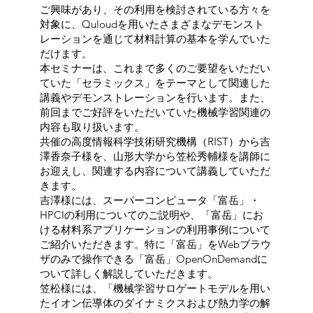
ご興味があり、その利用を検討されている方々を
対象に、Quloudを用いたさまざまなデモンスト
レーションを通じて材料計算の基本を学んでいた
だけます。
本セミナーは、これまで多くのご要望をいただい
ていた「セラミックス」をテーマとして関連した
講義やデモンストレーションを行います。また、
前回までご好評をいただいていた機械学習関連の
内容も取り扱います。
共催の高度情報科学技術研究機構（RIST）から吉
澤香奈子様を、山形大学から笠松秀輔様を講師に
お迎えし、関連する内容について講義していただ
きます。
吉澤様には、スーパーコンピュータ「
富岳
」・
HPCIの利用についてのご説明や、「富岳」にお
ける材料系アプリケーションの利用事例について
ご紹介いただきます。特に「富岳」をWebブラウ
ザのみで操作できる「富岳」OpenOnDemandに
ついて詳しく解説していただきます。
笠松様には、「機械学習サロゲートモデルを用い
たイオン伝導体のダイナミクスおよび熱力学の解