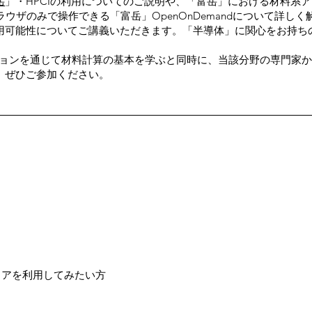
岳
」・HPCIの利用についてのご説明や、「富岳」における材料系
ウザのみで操作できる「富岳」OpenOnDemandについて詳し
用可能性についてご講義いただきます。「半導体」に関心をお持ち
ーションを通じて材料計算の基本を学ぶと同時に、当該分野の専門家
、ぜひご参加ください。
ェアを利用してみたい方