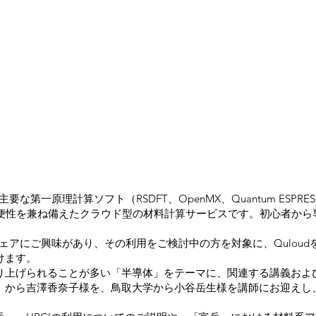
要な第一原理計算ソフト（RSDFT、OpenMX、Quantum ESP
利便性を兼ね備えたクラウド型の材料計算サービスです。初心者か
トウェアにご興味があり、その利用をご検討中の方を対象に、Qulou
けます。
り上げられることが多い「半導体」をテーマに、関連する講義およ
T）から吉澤香奈子様を、鳥取大学から小谷岳生様を講師にお迎え