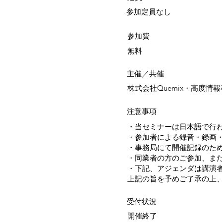
参加定員なし
参加費
無料
​主催／共催
株式会社Quemix・高度情
注意事項
・当セミナーは日本語で行
・参加者による録音・録画
・事務局にて開催記録のた
・同業者の方のご参加、ま
・下記、アジェンダは講演
上記の旨を予めご了承の上
受付状況
開催終了