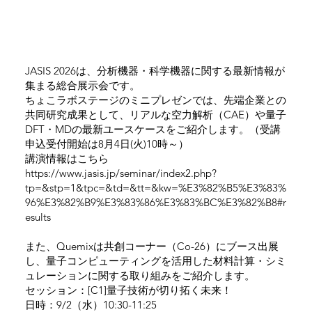
JASIS 2026は、分析機器・科学機器に関する最新情報が
集まる総合展示会です。
ちょこラボステージのミニプレゼンでは、先端企業との
共同研究成果として、リアルな空力解析（CAE）や量子
DFT・MDの最新ユースケースをご紹介します。（受講
申込受付開始は8月4日(火)10時～）
講演情報はこちら
https://www.jasis.jp/seminar/index2.php?
tp=&stp=1&tpc=&td=&tt=&kw=%E3%82%B5%E3%83%
96%E3%82%B9%E3%83%86%E3%83%BC%E3%82%B8#r
esults
また、Quemixは共創コーナー（Co-26）にブース出展
し、量子コンピューティングを活用した材料計算・シミ
ュレーションに関する取り組みをご紹介します。
セッション：[C1]量子技術が切り拓く未来！
日時：9/2（水）10:30-11:25