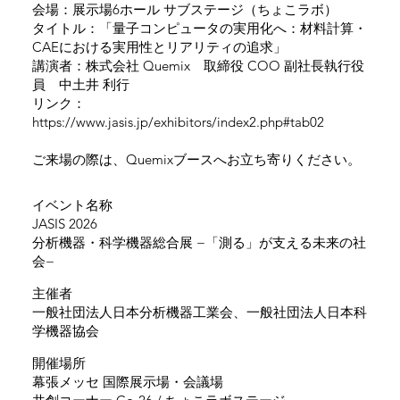
会場：展示場6ホール サブステージ（ちょこラボ）
タイトル：「量子コンピュータの実用化へ：材料計算・
CAEにおける実用性とリアリティの追求」
講演者：株式会社 Quemix 取締役 COO 副社長執行役
員 中土井 利行
リンク：
https://www.jasis.jp/exhibitors/index2.php#tab02
ご来場の際は、Quemixブースへお立ち寄りください。
​イベント名称
JASIS 2026
分析機器・科学機器総合展 −「測る」が支える未来の社
会−
主催者
一般社団法人日本分析機器工業会、一般社団法人日本科
学機器協会
開催場所
幕張メッセ 国際展示場・会議場