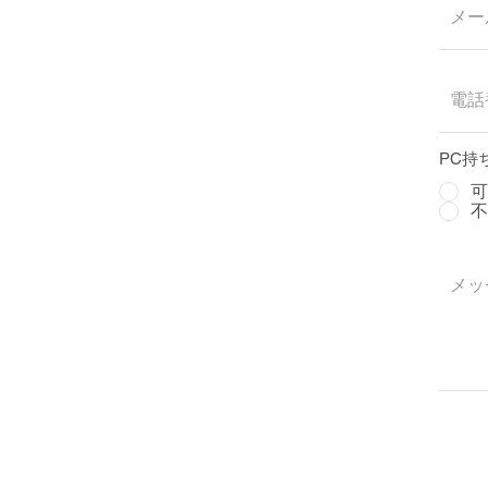
PC持
可
不