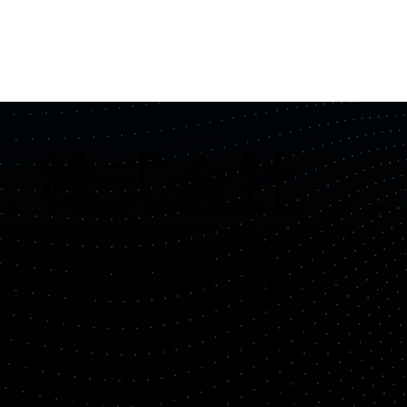
​株式会社
Quemix
Copyright© Quemix Inc. All rights reserved.