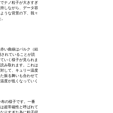
方でナノ粒子が大きすぎ
維持しながら、データ容
のような背景の下、我々
た。
、赤い曲線はバルク（結
測されていることが読
っていく様子が見られま
も読み取れます。これは
に対して、キュリー温度
れた振る舞いも合わせて
ー温度が低くなっていく
分布の様子です。一番
れは超常磁性と呼ばれて
くなりすぎた為に粒子径