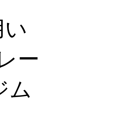
用い
レー
ジム