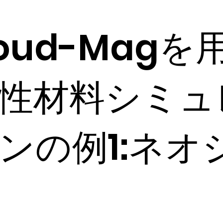
loud-Magを
性材料シミュ
ンの例1:ネオ