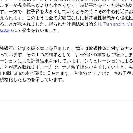
ルギーが温度揺らぎよりも小さくなり、時間平均をとった時の磁
す。一方で、粒子径を大きくしていくとその特にその中心付近に
見られます。このように全て実験値なしに超常磁性状態から強磁
ることが示されました。得られた計算結果は論文
H. Tran and Y. Mat
(2024).
にて発表を行いました。
強磁石に対する振る舞いを見ました。我々は軟磁性体に対するナ
っています。その１つの結果として、γ-Fe2O3の結果もご紹介し
ーションによる計算結果を示しています。シミュレーションによるキ
ことが読み取れます。一方で、ナノ粒子径を小さくしていくと、
L10型FePtの時と同様に見られます。右側のグラフでは、各粒子
規格化したものを示しています。