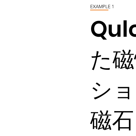
EXAMPLE 1
Qu
た磁
ショ
磁石