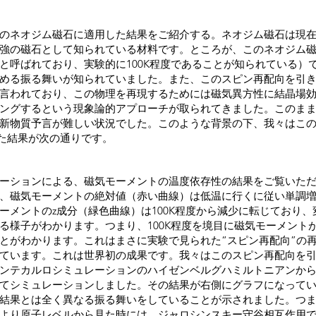
のネオジム磁石に適用した結果をご紹介する。ネオジム磁石は現
強の磁石として知られている材料です。ところが、このネオジム
と呼ばれており、実験的に100K程度であることが知られている）で
める振る舞いが知られていました。また、このスピン再配向を引
言われており、この物理を再現するためには磁気異方性に結晶場
ングするという現象論的アプローチが取られてきました。このま
新物質予言が難しい状況でした。このような背景の下、我々はこ
用した結果が次の通りです。
ーションによる、磁気モーメントの温度依存性の結果をご覧いた
、磁気モーメントの絶対値（赤い曲線）は低温に行くに従い単調
ーメントのz成分（緑色曲線）は100K程度から減少に転じており、
る様子がわかります。つまり、100K程度を境目に磁気モーメントが
とがわかります。これはまさに実験で見られた“スピン再配向”の
ています。これは世界初の成果です。我々はこのスピン再配向を
ンテカルロシミュレーションのハイゼンベルグハミルトニアンか
てシミュレーションしました。その結果が右側にグラフになって
結果とは全く異なる振る舞いをしていることが示されました。つ
より原子レベルから見た時には、ジャロシンスキー守谷相互作用