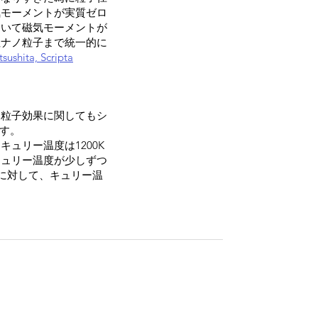
気モーメントが実質ゼロ
おいて磁気モーメントが
性ナノ粒子まで統一的に
sushita, Scripta
ノ粒子効果に関してもシ
ます。
ュリー温度は1200K
キュリー温度が少しずつ
径に対して、キュリー温