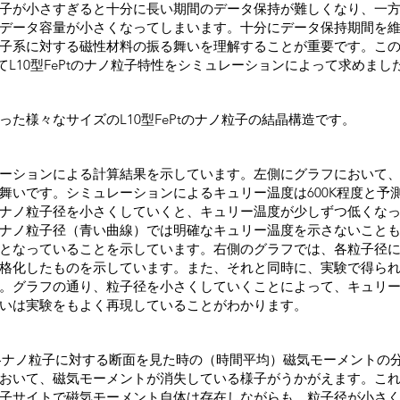
子が小さすぎると十分に長い期間のデータ保持が難しくなり、一
データ容量が小さくなってしまいます。十分にデータ保持期間を
子系に対する磁性材料の振る舞いを理解することが重要です。こ
を用いてL10型FePtのナノ粒子特性をシミュレーションによって求めまし
た様々なサイズのL10型FePtのナノ粒子の結晶構造です。
ーションによる計算結果を示しています。左側にグラフにおいて
舞いです。シミュレーションによるキュリー温度は600K程度と予
ナノ粒子径を小さくしていくと、キュリー温度が少しずつ低くな
ナノ粒子径（青い曲線）では明確なキュリー温度を示さないこと
となっていることを示しています。右側のグラフでは、各粒子径
格化したものを示しています。また、それと同時に、実験で得ら
。グラフの通り、粒子径を小さくしていくことによって、キュリ
いは実験をもよく再現していることがわかります。
る各ナノ粒子に対する断面を見た時の（時間平均）磁気モーメントの
おいて、磁気モーメントが消失している様子がうかがえます。こ
子サイトで磁気モーメント自体は存在しながらも、粒子径が小さ