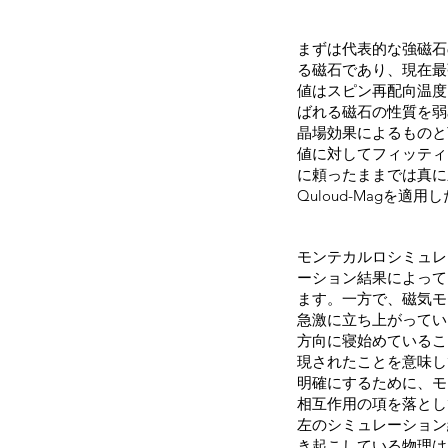
まずは代表的な強磁石
る磁石であり、現在最
値はスピン再配向温度
ばれる磁石の性質を弱
晶場効果によるものと
値に対してフィッティ
に頼ったままでは真に
Quloud-Magを適
モンテカルロシミュレ
ーション結果によって
ます。一方で、磁気モ
急激に立ち上がってい
方向に寝始めているこ
現されたことを意味し
明確にするために、モ
相互作用の項を落とし
左のシミュレーション
き起こしている物理は