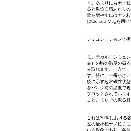
す。あまりにもナノ粒
ると単位面積あたりの
量を増やすにはナノ粒
はQuloud-Mag
シミュレーションで扱っ
モンテカルロシミュレ
晶）の時の温度の振る
み取れます。一方で、
す。特に、一番小さい
後に示す超常磁性状態
をバルク時の温度で規
プロットされています
こと、またその振る舞
これは300Kにおけ
左の最小径ナノ粒子に
いる現象であり、各原