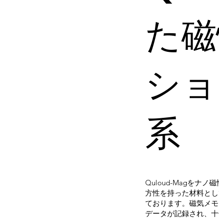
た磁
ショ
系
Quloud-Magを
方性を持った材料とし
ております。磁気メモ
データが記録され、十