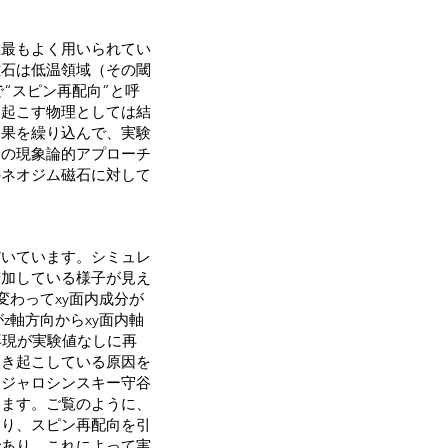
在最もよく用いられてい
磁石は低温領域（その閾
“スピン再配向”と呼
き起こす物理としては結
効果を繰り込んで、実験
まの現象論的アプローチ
のネオジム磁石に対して
だいています。シミュレ
増加している様子が見え
変わってxy面内成分が
z軸方向からxy面内軸
再現が実験値なしに再
引き起こしている原因を
らジャロシンスキー守谷
います。ご覧のように、
まり、スピン再配向を引
であり、これによって実