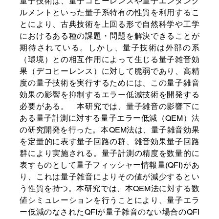
量子技術は、量子コヒーレンスや量子エンタング
ルメントといった量子系特有の性質を利用するこ
とにより、古典技術を上回る形で自然科学や工学
におけるある種の課題・問題を解決できることが
期待されている。しかし、量子技術は外部の系
（環境）との相互作用によって生じる量子雑音効
果（デコヒーレンス）に対して脆弱であり、高精
度の量子技術を実行するためには、この量子雑音
効果の影響を抑制するエラー低減技術を開発する
必要がある。　本研究では、量子雑音の影響下に
ある量子計測に対する量子エラー低減（QEM）法
の研究開発を行った。本QEM法は、量子雑音効果
を定量的に表す量子回路の群、雑音効果量子回路
群により実施される。量子計測の精度を数量的に
表すものとして量子フィッシャー情報量(QFI)があ
り、これは量子雑音によりその値が減少するとい
う性質を持つ。本研究では、本QEM法に対する数
値シミュレーションを行うことにより、量子エラ
ー低減のなされたQFIが量子雑音のない場合のQFI