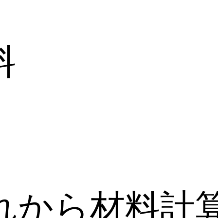
料
れから材料計