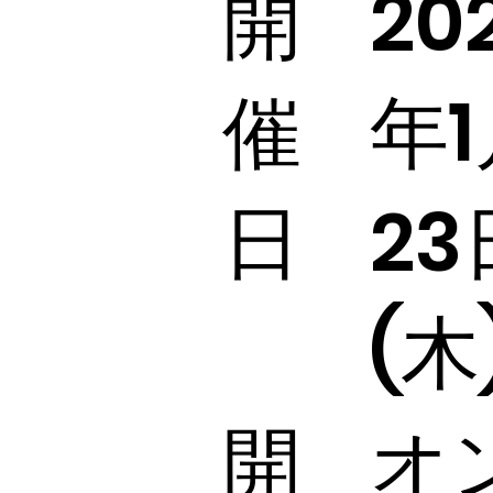
​開
20
催
年1
日
23
(木
オ
​開