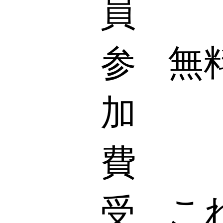
員
参
無
加
費
​受
こ