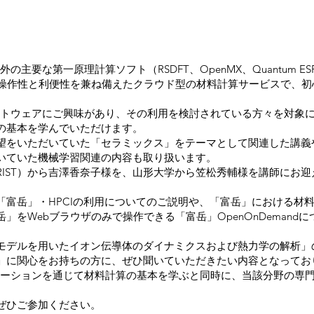
の主要な第一原理計算ソフト（RSDFT、OpenMX、Quantum E
だ、操作性と利便性を兼ね備えたクラウド型の材料計算サービスで、
ソフトウェアにご興味があり、その利用を検討されている方々を対象に、
の基本を学んでいただけます。
望をいただいていた「セラミックス」をテーマとして関連した講義
いていた機械学習関連の内容も取り扱います。
RIST）から吉澤香奈子様を、山形大学から笠松秀輔様を講師にお
「
富岳
」・HPCIの利用についてのご説明や、「富岳」における材
」をWebブラウザのみで操作できる「富岳」OpenOnDemand
モデルを用いたイオン伝導体のダイナミクスおよび熱力学の解析」
」に関心をお持ちの方に、ぜひ聞いていただきたい内容となってお
トレーションを通じて材料計算の基本を学ぶと同時に、当該分野の専
ぜひご参加ください。