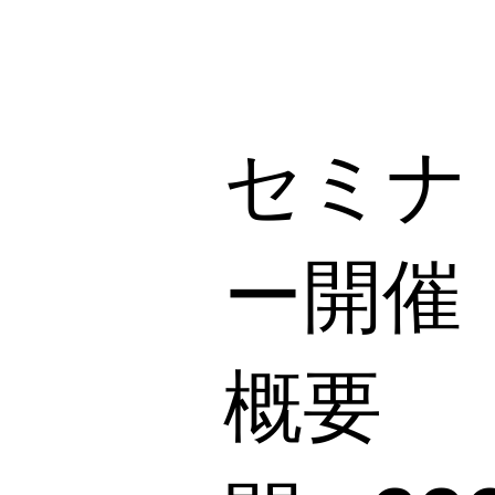
​セミナ
ー開催
概要