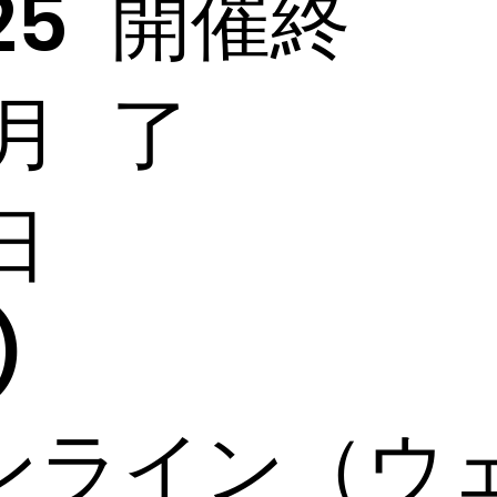
開催終
25
了
月
日
)
ンライン（ウ