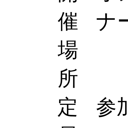
ナ
催
場
所
定
参