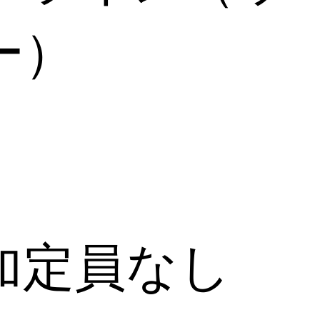
ー）
加定員なし