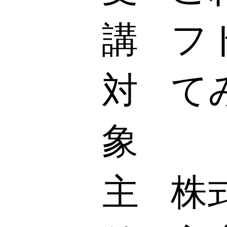
講
フ
対
て
象
主
株