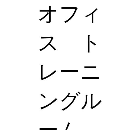
オフィ
ス ト
レーニ
ングル
ーム