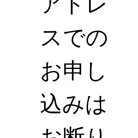
アドレ
スでの
お申し
込みは
お断り