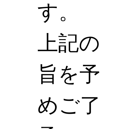
す。
上記の
旨を予
めご了