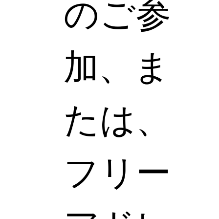
のご参
加、ま
たは、
フリー