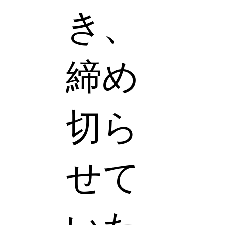
き、
締め
切ら
せて