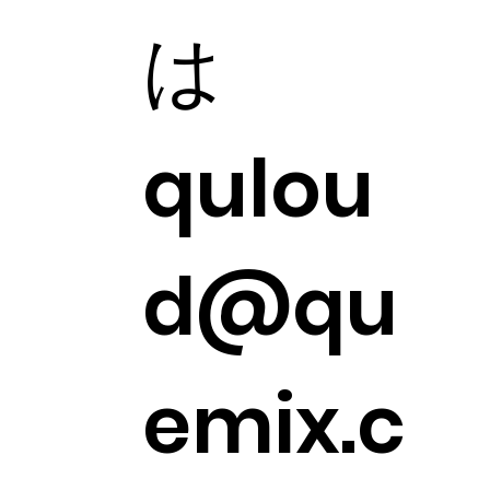
は
qulou
d@qu
emix.c