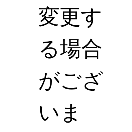
変更す
る場合
がござ
いま