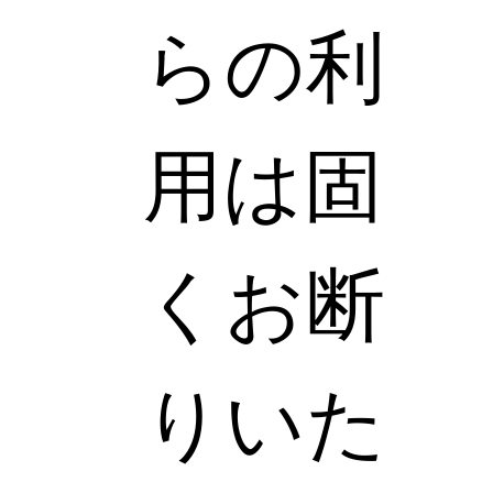
らの利
用は固
くお断
りいた