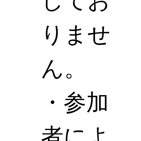
してお
りませ
ん。
・参加
者によ