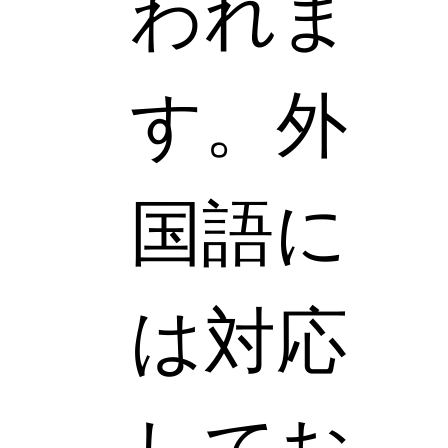
われま
す。外
国語に
は対応