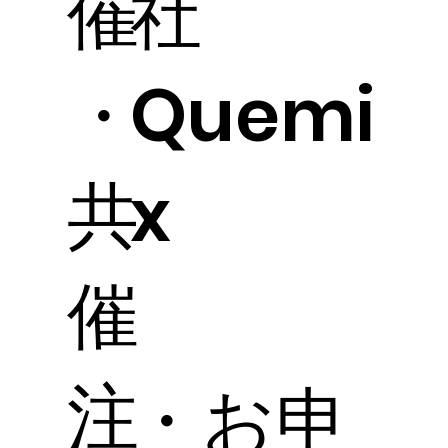
催
社
・
Quemi
共
x
催
注
・お申