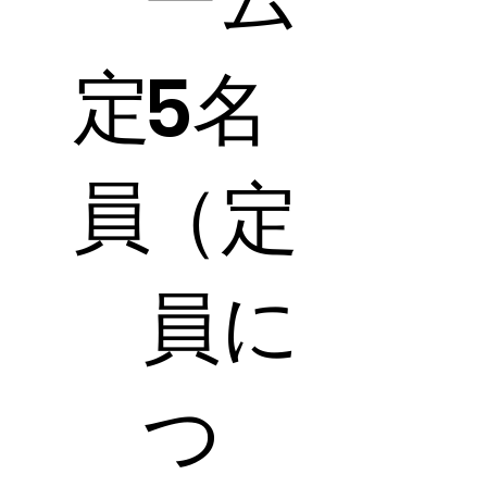
定
5名
員
（定
員に
つ