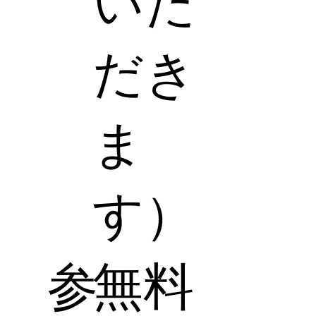
いた
だき
ま
す）
参
無料