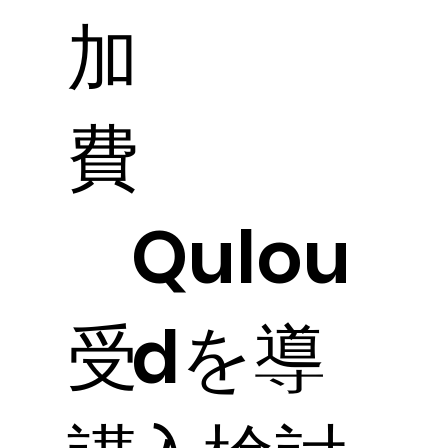
加
費
Qulou
受
dを導