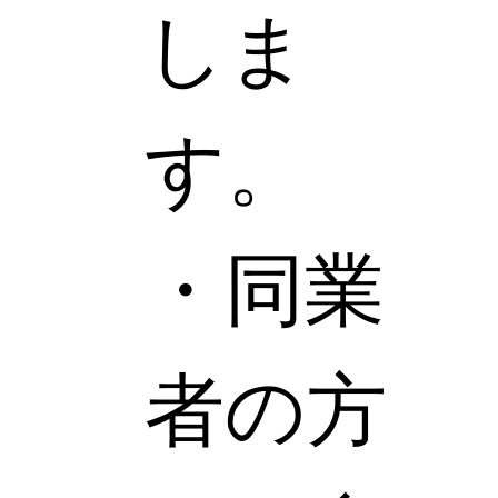
しま
す。
・同業
者の方