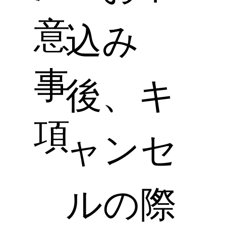
意
込み
事
後、キ
項
ャンセ
ルの際