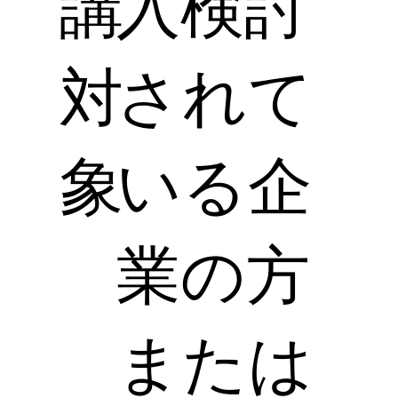
講
入検討
対
されて
象
いる企
業の方
または