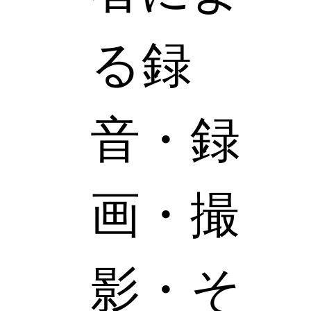
る録
音・録
画・撮
影・そ