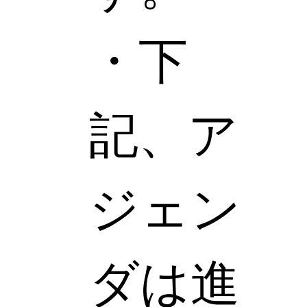
・下
記、ア
ジェン
ダは進