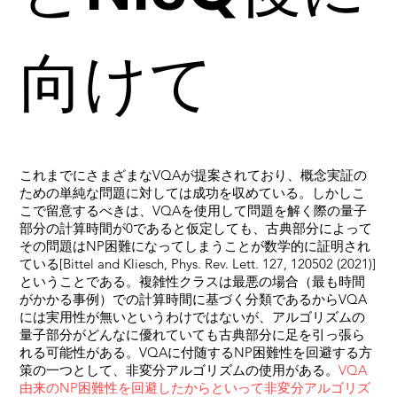
向けて
これまでにさまざまなVQAが提案されており、概念実証の
ための単純な問題に対しては成功を収めている。しかしこ
こで留意するべきは、VQAを使用して問題を解く際の量子
部分の計算時間が0であると仮定しても、古典部分によって
その問題はNP困難になってしまうことが数学的に証明され
ている[Bittel and Kliesch, Phys. Rev. Lett. 127, 120502 (2021)]
ということである。複雑性クラスは最悪の場合（最も時間
がかかる事例）での計算時間に基づく分類であるからVQA
には実用性が無いというわけではないが、アルゴリズムの
量子部分がどんなに優れていても古典部分に足を引っ張ら
れる可能性がある。VQAに付随するNP困難性を回避する方
策の一つとして、非変分アルゴリズムの使用がある。
VQA
由来のNP困難性を回避したからといって非変分アルゴリズ