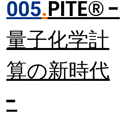
PITE®️ -
005
.
量子化学計
算の新時代
-