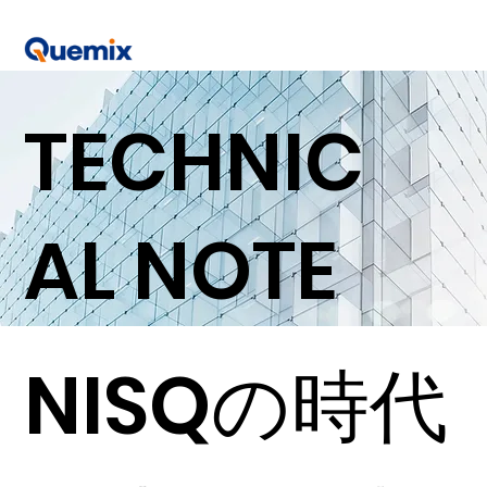
TECHNIC
AL NOTE
NISQの時代