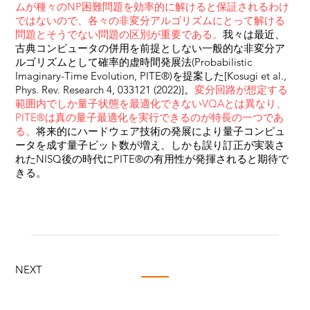
ムが種々のNP困難問題を効率的に解けると保証されるわけ
ではないので、各々の非変分アルゴリズムにとって解ける
問題とそうでない問題の区別が重要である。
我々は最近、
古典コンピュータの併用を前提としない一般的な非変分ア
ルゴリズムとして確率的虚時間発展法(Probabilistic
Imaginary-Time Evolution, PITE®️)を提案した[Kosugi et al.,
Phys. Rev. Research 4, 033121 (2022)]。
変分回路が想定する
範囲内でしか量子状態を最適化できないVQAとは異なり、
PITE®️は真の量子最適化を実行できるのが特長の一つであ
る。
将来的にハードウェア技術の発展により量子コンピュ
ータを成す量子ビット数が増え、しかも誤り訂正が実装さ
れたNISQ後の時代にPITE®️の有用性が発揮されると期待で
きる。
NEXT