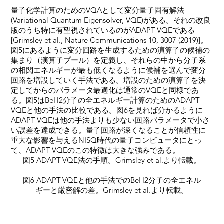
量子化学計算のためのVQAとして変分量子固有解法
(Variational Quantum Eigensolver, VQE)がある。それの改良
版のうち特に有望視されているのがADAPT-VQEである
[Grimsley et al., Nature Communications 10, 3007 (2019)]。
図5にあるように変分回路を生成するための演算子の候補の
集まり（演算子プール）を定義し、それらの中から分子系
の相関エネルギーが最も低くなるように候補を選んで変分
回路を増設していく手法である。増設のための演算子を決
定してからのパラメータ最適化は通常のVQEと同様であ
る。図5はBeH2分子の全エネルギー計算のためのADAPT-
VQEと他の手法の比較である。図6を見れば分かるように
ADAPT-VQEは他の手法よりも少ない回路パラメータで小さ
い誤差を達成できる。量子回路が深くなることが信頼性に
重大な影響を与えるNISQ時代の量子コンピュータにとっ
て、ADAPT-VQEのこの特徴は大きな強みである。
図5 ADAPT-VQE法の手順。Grimsley et al.より転載。
図6 ADAPT-VQEと他の手法でのBeH2分子の全エネル
ギーと厳密解の差。Grimsley et al.より転載。