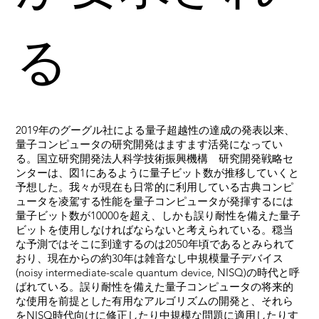
る
2019年のグーグル社による量子超越性の達成の発表以来、
量子コンピュータの研究開発はますます活発になってい
る。国立研究開発法人科学技術振興機構 研究開発戦略セ
ンターは、図1にあるように量子ビット数が推移していくと
予想した。我々が現在も日常的に利用している古典コンピ
ュータを凌駕する性能を量子コンピュータが発揮するには
量子ビット数が10000を超え、しかも誤り耐性を備えた量子
ビットを使用しなければならないと考えられている。穏当
な予測ではそこに到達するのは2050年頃であるとみられて
おり、現在からの約30年は雑音なし中規模量子デバイス
(noisy intermediate-scale quantum device, NISQ)の時代と呼
ばれている。誤り耐性を備えた量子コンピュータの将来的
な使用を前提とした有用なアルゴリズムの開発と、それら
をNISQ時代向けに修正したり中規模な問題に適用したりす