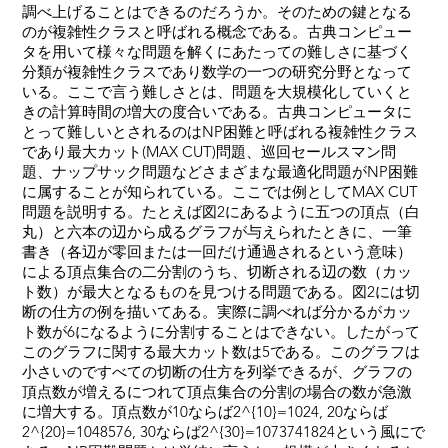
調べ上げることはできるのだろうか。そのための鍵となる
のが複雑性クラスと呼ばれる概念である。古典コンピュー
タを用いて様々な問題を解くにあたっての難しさに基づく
分類が複雑性クラスであり数学の一つの研究分野となって
いる。ここで言う難しさとは、問題を大規模化していくと
きの計算時間の増大の度合いである。古典コンピュータに
とって難しいとされるのはNP困難と呼ばれる複雑性クラス
であり最大カット(MAX CUT)問題、巡回セールスマン問
題、ナップサック問題などさまざまな最適化問題がNP困難
に属することが知られている。ここでは例としてMAX CUT
問題を説明する。たとえば図2にあるように五つの頂点（白
丸）と六本の辺から成るグラフが与えられたときに、一筆
書き（各辺が零回または一回だけ通過されるという意味）
による頂点集合の二分割のうち、切断される辺の数（カッ
ト数）が最大となるものを見つける問題である。図2には切
断の仕方の例を描いてある。実際に調べれば分かるがカッ
ト数が6になるように分割することはできない。したがって
このグラフに関する最大カット数は5である。このグラフは
小さいのですべての切断の仕方を列挙できるが、グラフの
頂点数が増えるにつれて頂点集合の分割の場合の数が急激
に増大する。頂点数が10ならば2^{10}=1024, 20ならば
2^{20}=1048576, 30ならば2^{30}=1073741824という風にで