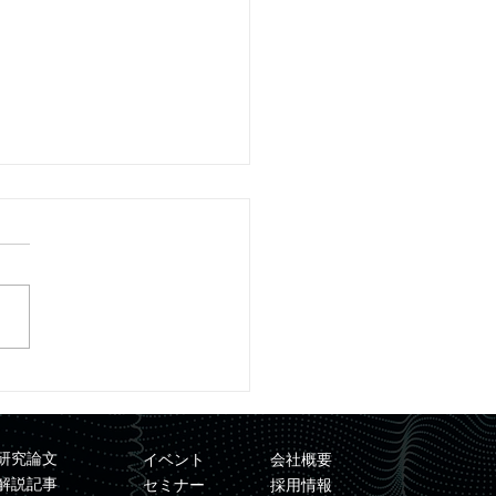
レスリリース】「量子コ
ュータを用いた材料シミ
ーション基盤の開発」が
研究論文
イベント
会社概要
DO事業に採択
解説記事
セミナー
採用情報