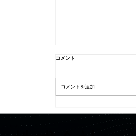
コメント
コメントを追加…
【プレスリリース】
Quemix、Hondaより資金調
達を実施