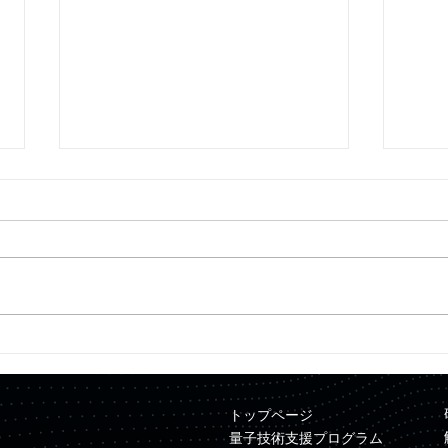
【プレスリリース】Quemix
【プ
と三井金属が資本業務提携を
ンピ
締結
ュレ
トップページ
NE
量子技術支援プログラム