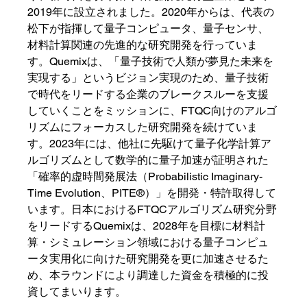
2019年に設立されました。2020年からは、代表の
松下が指揮して量子コンピュータ、量子センサ、
材料計算関連の先進的な研究開発を行っていま
す。Quemixは、「量子技術で人類が夢見た未来を
実現する」というビジョン実現のため、量子技術
で時代をリードする企業のブレークスルーを支援
していくことをミッションに、FTQC向けのアルゴ
リズムにフォーカスした研究開発を続けていま
す。2023年には、他社に先駆けて量子化学計算ア
ルゴリズムとして数学的に量子加速が証明された
「確率的虚時間発展法（Probabilistic Imaginary-
Time Evolution、PITE®）」を開発・特許取得して
います。日本におけるFTQCアルゴリズム研究分野
をリードするQuemixは、2028年を目標に材料計
算・シミュレーション領域における量子コンピュ
ータ実用化に向けた研究開発を更に加速させるた
め、本ラウンドにより調達した資金を積極的に投
資してまいります。