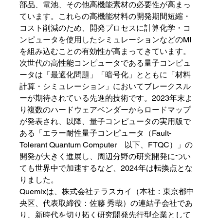
部品、電池、その他高機能素材の必要性が高まっ
ています。これらの高機能材料の開発期間短縮・
コスト削減のため、開発プロセスに計算化学・コ
ンピュータを使用したシミュレーションなどのMI
を組み込むことの有効性が高まってきています。
次世代の高性能コンピュータである量子コンピュ
ータは「最適化問題」「暗号化」とともに「材料
計算・シミュレーション」においてブレークスル
ーが期待されている先進的技術です。2023年末よ
り複数のハードウェアベンダーからロードマップ
が発表され、以降、量子コンピュータの実用版で
ある「エラー耐性量子コンピュータ（Fault-
Tolerant Quantum Computer　以下、FTQC）」の
開発が大きく進展し、周辺分野の研究開発につい
ても世界中で加速するなど、2024年は転換点とな
りました。
Quemixは、株式会社テラスカイ（本社：東京都中
央区、代表取締役：佐藤 秀哉）の連結子会社であ
り、新時代を切り拓く研究開発先行型企業として