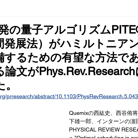
x開発の量子アルゴリズムPITE
間発展法）がハミルトニア
備するための有望な方法で
文がPhys.Rev.Researc
た。
s.org/prresearch/abstract/10.1103/PhysRevResearch.5.04
Quemixの西紘史、西谷侑
下雄一郎、インターンの濵
PHYSICAL REVIEW RES
へ”Optimal scheduling in prob