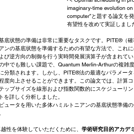
imaginary-time evolution on
computer”と題する論文を発
有望性を改めて実証しまし
基底状態の準備は非常に重要なタスクです。PITE®️（
アンの基底状態を準備するための有望な方法で、これに
よび逆方向の制御を行う実時間発展演算子が含まれてい
でも難しい課題で、Quantum Merlin-Arthurの複雑
に分類されます。しかし、PITE®️法の最適なパラメー
程度向上させることができます。この論文では、計算コ
テップサイズを線形および指数関数的にスケジューリン
コストを詳しく分析しました。
ピュータを用いた多体ハミルトニアンの基底状態準備の
。
®️の卓越性を体験していただくために、
学術研究目的アカデ