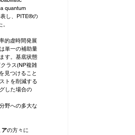
 a quantum 
表し、PITE®️の
た。
確率的虚時間発展
は単一の補助量
ます。基底状態
度クラス(NP複雑
タを見つけること
ストを削減する
グした場合の
分野への多大な
ミア
の方々に