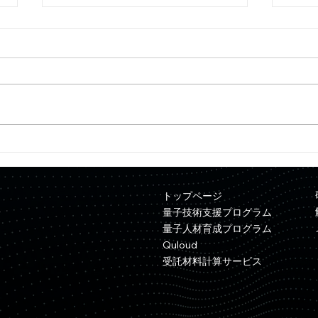
【プレスリリース】Quemix
【プ
と三井金属が資本業務提携を
ンピ
締結
ュレ
トップページ
NE
量子技術支援プログラム
量子人材育成プログラム
Quloud
受託材料計算サービス