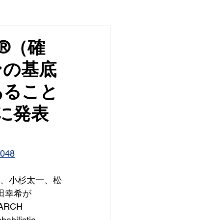
®️（確
ンの基底
あること
hに発表
3048
将、小杉太一、松
田幸希が
EARCH
abilistic 