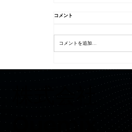
コメント
コメントを追加…
【プレスリリース】
Quemix、Hondaより資金調
達を実施
​株式会社
Quemix