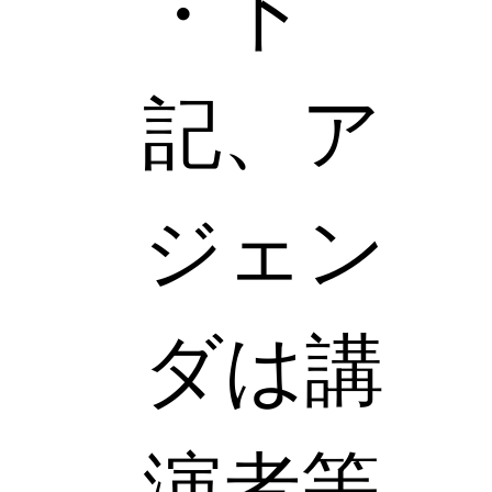
・下
記、ア
ジェン
ダは講
演者等