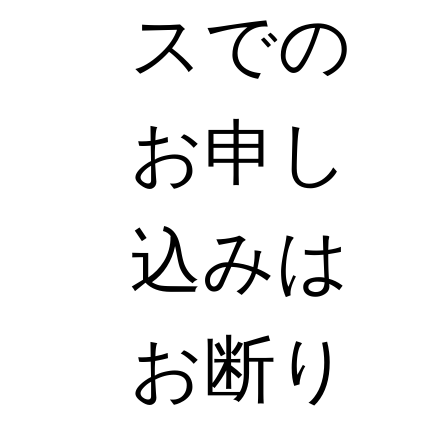
スでの
お申し
込みは
お断り