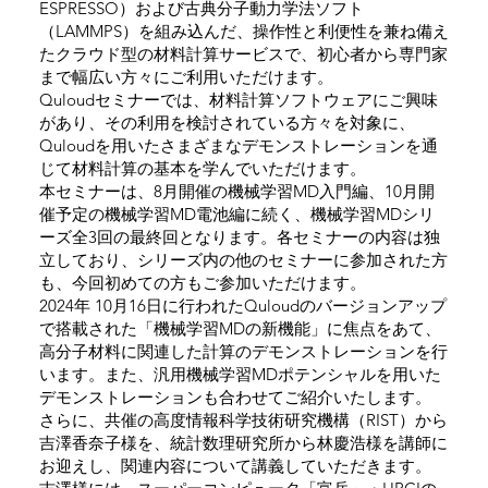
ESPRESSO）および古典分子動力学法ソフト
（LAMMPS）を組み込んだ、操作性と利便性を兼ね備え
たクラウド型の材料計算サービスで、初心者から専門家
まで幅広い方々にご利用いただけます。
Quloudセミナーでは、材料計算ソフトウェアにご興味
があり、その利用を検討されている方々を対象に、
Quloudを用いたさまざまなデモンストレーションを通
じて材料計算の基本を学んでいただけます。
本セミナーは、8月開催の機械学習MD入門編、10月開
催予定の機械学習MD電池編に続く、機械学習MDシリ
ーズ全3回の最終回となります。各セミナーの内容は独
立しており、シリーズ内の他のセミナーに参加された方
も、今回初めての方もご参加いただけます。
2024年 10月16日に行われたQuloudのバージョンアップ
で搭載された「機械学習MDの新機能」に焦点をあて、
高分子材料に関連した計算のデモンストレーションを行
います。また、汎用機械学習MDポテンシャルを用いた
デモンストレーションも合わせてご紹介いたします。
さらに、共催の高度情報科学技術研究機構（RIST）から
吉澤香奈子様を、統計数理研究所から林慶浩様を講師に
お迎えし、関連内容について講義していただきます。