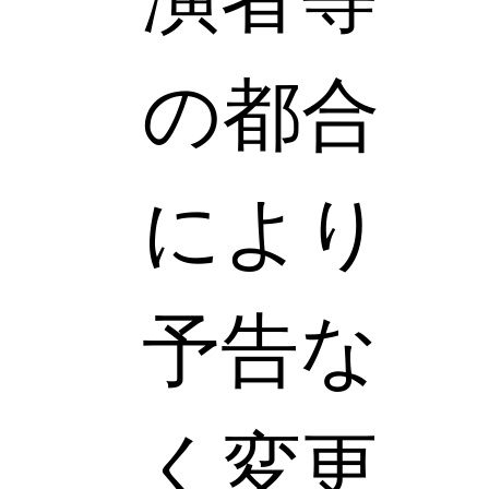
の都合
により
予告な
く変更