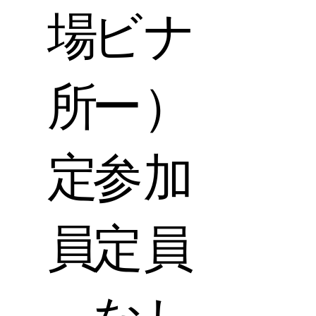
場
ビナ
所
ー）
定
参加
員
定員