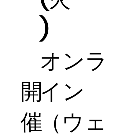
)
オンラ
開
イン
催
（ウェ