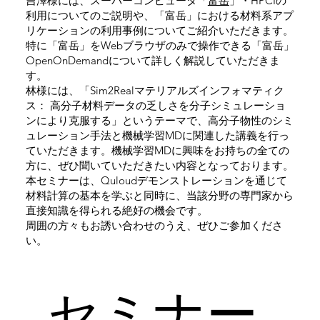
吉澤様には、スーパーコンピュータ「
富岳
」・HPCIの
利用についてのご説明や、「富岳」における材料系アプ
リケーションの利用事例についてご紹介いただきます。
特に「富岳」をWebブラウザのみで操作できる「富岳」
OpenOnDemandについて詳しく解説していただきま
す。
林様には、「Sim2Realマテリアルズインフォマティク
ス： 高分子材料データの乏しさを分子シミュレーショ
ンにより克服する」というテーマで、高分子物性のシミ
ュレーション手法と機械学習MDに関連した講義を行っ
ていただきます。機械学習MDに興味をお持ちの全ての
方に、ぜひ聞いていただきたい内容となっております。
本セミナーは、Quloudデモンストレーションを通じて
材料計算の基本を学ぶと同時に、当該分野の専門家から
直接知識を得られる絶好の機会です。
周囲の方々もお誘い合わせのうえ、ぜひご参加くださ
い。
​セミナー