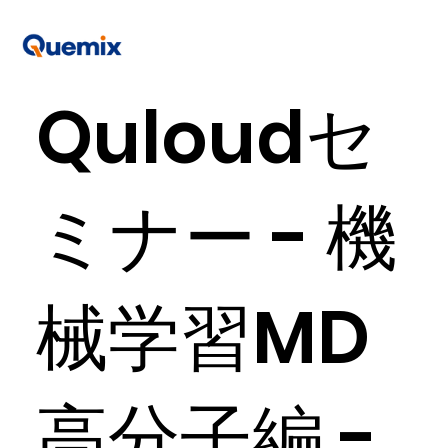
Quloudセ
ミナー - 機
械学習MD
高分子編 -