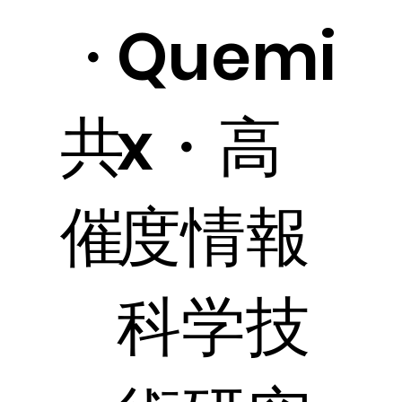
・
Quemi
共
x・高
催
度情報
科学技