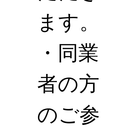
ます。
・同業
者の方
のご参