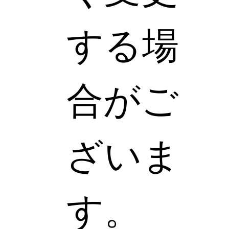
する場
合がご
ざいま
す。