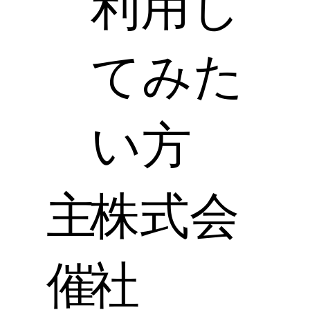
利用し
てみた
い方
主
株式会
催
社