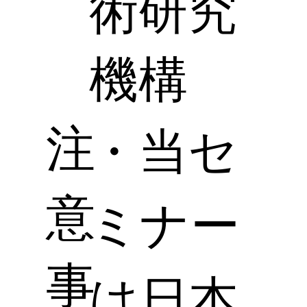
術研究
機構
注
・当セ
意
ミナー
事
は日本