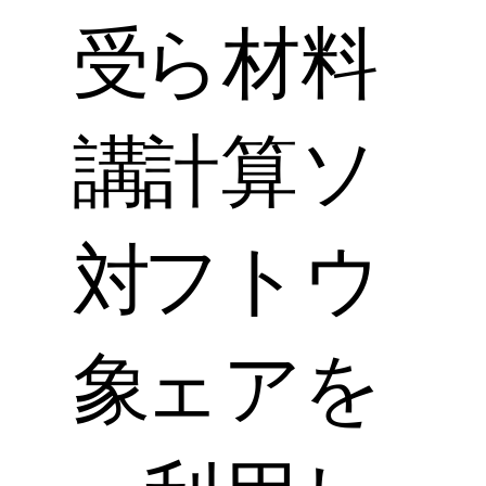
受
ら材料
講
計算ソ
対
フトウ
象
ェアを