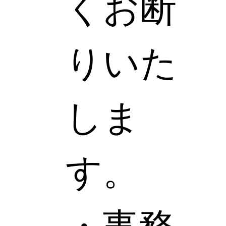
くお断
りいた
しま
す。