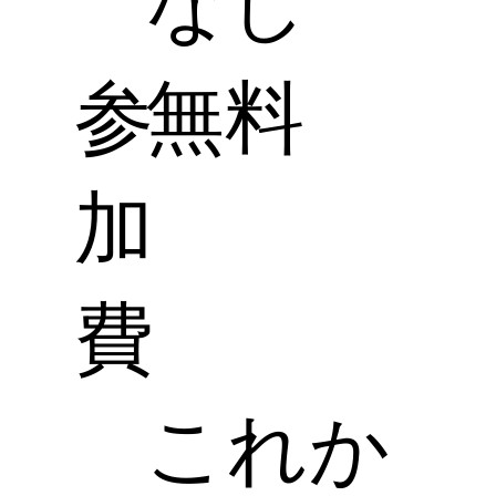
なし
参
無料
加
費
これか