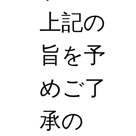
上記の
旨を予
めご了
承の