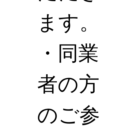
ます。
・同業
者の方
のご参