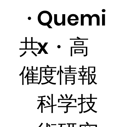
・
Quemi
共
x・高
催
度情報
科学技