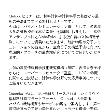
Quloudセミナーは、材料計算や計算科学の基礎から最
新の手法まで学べる無料セミナーです。
今回は「バイオ・シミュレーション編」として、名古屋
大学名誉教授の岡本祐幸先生を講師にお迎えし、「拡張
アンサンブル法とAlphaFoldによる蛋白質の立体構造予
測」についてご講義いただきます。統計物理や分子シミ
ュレーションの観点から、生命分子の構造予測に向けた
理論的アプローチの最先端研究についてご紹介いただき
ます。
共催の高度情報科学技術研究機構（RIST）吉澤香奈子様
からは、スーパーコンピュータ「
富岳
」・HPCIの利用
に関するご説明と、計算科学分野での応用事例について
ご紹介いただきます。
Quemixからは、つい先日リリースされましたクラウド
型材料計算プラットフォーム「Quloud」の最新版
ver.6.0の機能概要やサービス内容をご案内します。第一
原理計算や分子動力学計算など、クラウド環境で手軽に