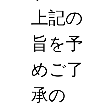
上記の
旨を予
めご了
承の