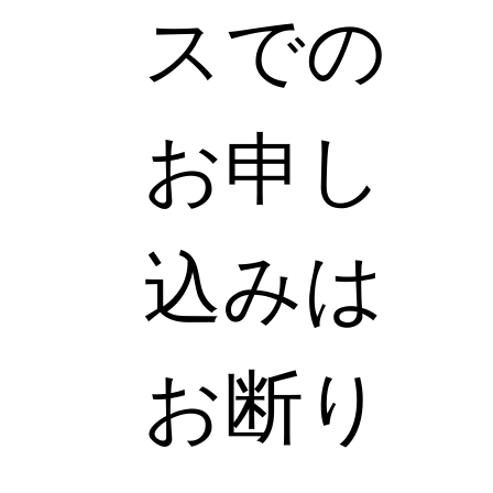
スでの
お申し
込みは
お断り