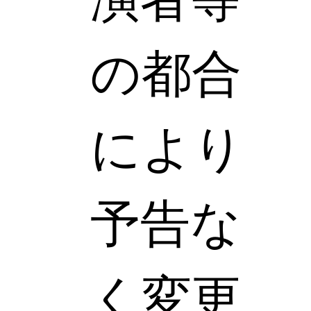
の都合
により
予告な
く変更