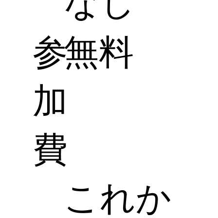
なし
参
無料
加
費
これか