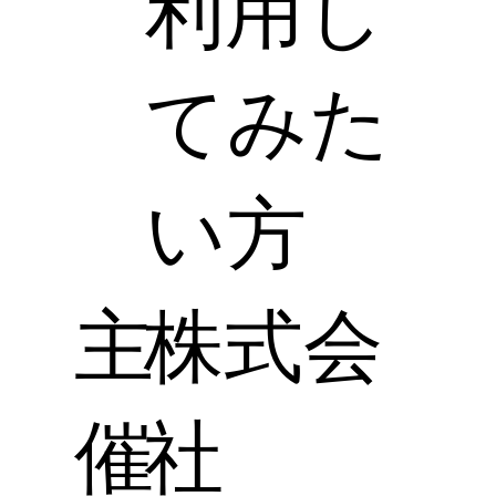
利用し
てみた
い方
主
株式会
催
社