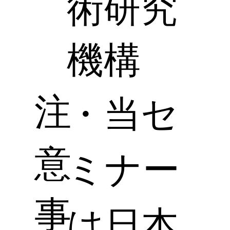
術研究
機構
注
・当セ
意
ミナー
事
は日本