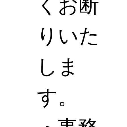
くお断
りいた
しま
す。