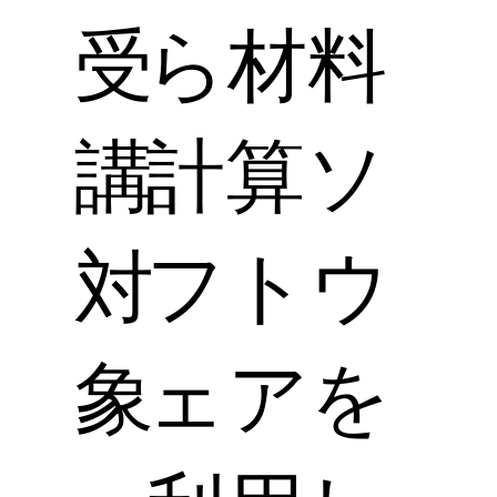
受
ら材料
講
計算ソ
対
フトウ
象
ェアを