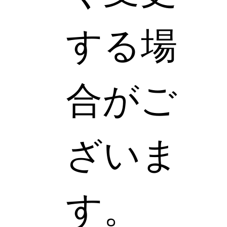
する場
合がご
ざいま
す。