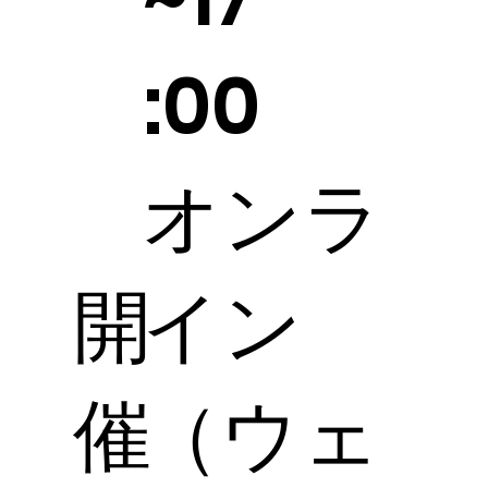
:00
オンラ
開
イン
催
（ウェ