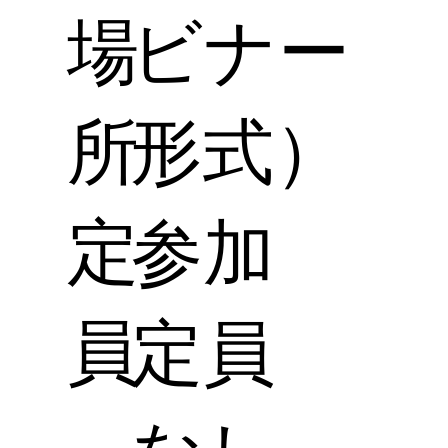
場
ビナー
所
形式）
定
参加
員
定員