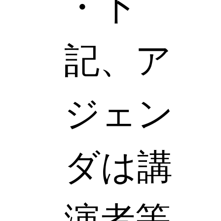
・下
記、ア
ジェン
ダは講
演者等