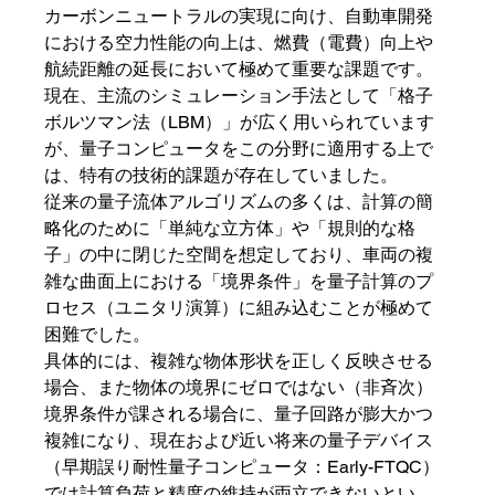
カーボンニュートラルの実現に向け、自動車開発
における空力性能の向上は、燃費（電費）向上や
航続距離の延長において極めて重要な課題です。
現在、主流のシミュレーション手法として「格子
ボルツマン法（LBM）」が広く用いられています
が、量子コンピュータをこの分野に適用する上で
は、特有の技術的課題が存在していました。
従来の量子流体アルゴリズムの多くは、計算の簡
略化のために「単純な立方体」や「規則的な格
子」の中に閉じた空間を想定しており、車両の複
雑な曲面上における「境界条件」を量子計算のプ
ロセス（ユニタリ演算）に組み込むことが極めて
困難でした。
具体的には、複雑な物体形状を正しく反映させる
場合、また物体の境界にゼロではない（非斉次）
境界条件が課される場合に、量子回路が膨大かつ
複雑になり、現在および近い将来の量子デバイス
（早期誤り耐性量子コンピュータ：Early-FTQC）
では計算負荷と精度の維持が両立できないとい