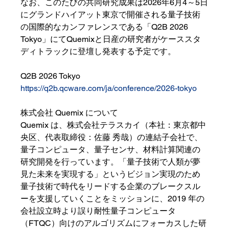
なお、このたびの共同研究成果は2026年6月4～5日
にグランドハイアット東京で開催される量子技術
の国際的なカンファレンスである「Q2B 2026 
Tokyo」にてQuemixと日産の研究者がケーススタ
ディトラックに登壇し発表する予定です。
Q2B 2026 Tokyo
https://q2b.qcware.com/ja/conference/2026-tokyo
株式会社 Quemix について
Quemix は、株式会社テラスカイ（本社：東京都中
央区、代表取締役：佐藤 秀哉）の連結子会社で、
量子コンピュータ、量子センサ、材料計算関連の
研究開発を行っています。「量子技術で人類が夢
見た未来を実現する」というビジョン実現のため
量子技術で時代をリードする企業のブレークスル
ーを支援していくことをミッションに、2019 年の
会社設立時より誤り耐性量子コンピュータ
（FTQC）向けのアルゴリズムにフォーカスした研