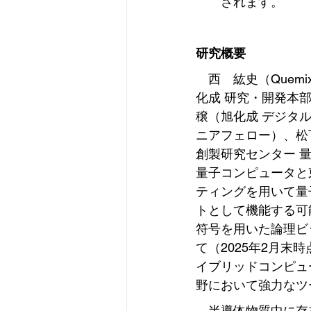
されます。
研究概要
　西　紘史（Quem
化成 研究・開発本
穣（旭化成 デジタ
ニアフェロー）、松
創製研究センター 量
量子コンピュータと
ティングを用いて量
トとして機能する可
符号を用いた論理ビ
て（2025年2月末
イブリッドコンピュ
野において強力なツ
　半導体物質中に存