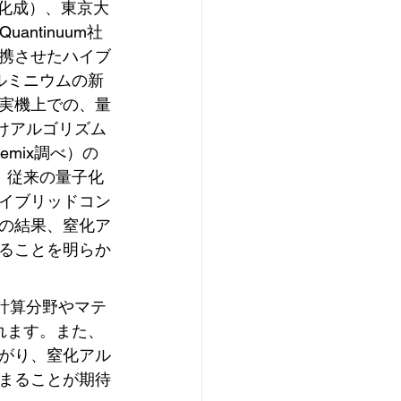
旭化成）、東京大
ntinuum社
携させたハイブ
ルミニウムの新
実機上での、量
けアルゴリズム
mix調べ）の
、従来の量子化
イブリッドコン
の結果、窒化ア
ることを明らか
計算分野やマテ
れます。また、
がり、窒化アル
まることが期待