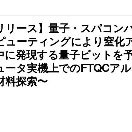
リリース】量子・スパコン
ピューティングにより窒化
中に発現する量子ビットを
ュータ実機上でのFTQCア
材料探索〜