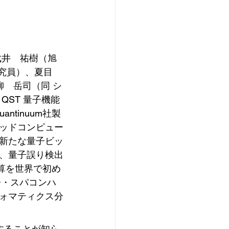
武井　祐樹（旭
研究員）、夏目　
柳　岳司（同 シ
ST 量子機能
tinuum社製
ッドコンピュー
新たな量子ビッ
、量子誤り検出
算を世界で初め
子・スパコンハ
ォマティクス分
することが知ら