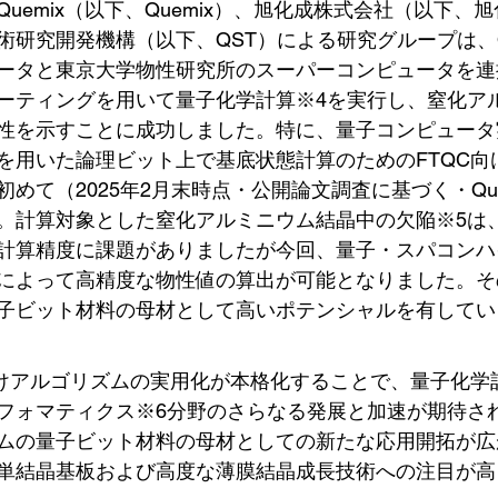
uemix（以下、Quemix）、旭化成株式会社（以下、
研究開発機構（以下、QST）による研究グループは、Qua
ータと東京大学物性研究所のスーパーコンピュータを連
ーティングを用いて量子化学計算※4を実行し、窒化ア
性を示すことに成功しました。特に、量子コンピュータ
を用いた論理ビット上で基底状態計算のためのFTQC向
めて（2025年2月末時点・公開論文調査に基づく・Que
。計算対象とした窒化アルミニウム結晶中の欠陥※5は
計算精度に課題がありましたが今回、量子・スパコンハ
によって高精度な物性値の算出が可能となりました。そ
子ビット材料の母材として高いポテンシャルを有してい
向けアルゴリズムの実用化が本格化することで、量子化学
フォマティクス※6分野のさらなる発展と加速が期待さ
ムの量子ビット材料の母材としての新たな応用開拓が広
単結晶基板および高度な薄膜結晶成長技術への注目が高