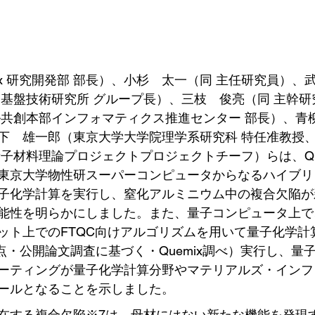
ix 研究開発部 部長）、小杉　太一（同 主任研究員）、
部基盤技術研究所 グループ長）、三枝　俊亮（同 主幹
ル共創本部インフォマティクス推進センター 部長）、青
下　雄一郎（東京大学大学院理学系研究科 特任准教授、Q
子材料理論プロジェクトプロジェクトチーフ）らは、Quan
東京大学物性研スーパーコンピュータからなるハイブリ
子化学計算を実行し、窒化アルミニウム中の複合欠陥が
能性を明らかにしました。また、量子コンピュータ上で
ット上でのFTQC向けアルゴリズムを用いて量子化学計
時点・公開論文調査に基づく・Quemix調べ）実行し、量
ーティングが量子化学計算分野やマテリアルズ・インフ
ールとなることを示しました。
在する複合欠陥※7は、母材にはない新たな機能を発現