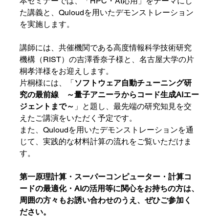
本セミナーでは、「HPC・AI応用」をテーマにし
た講義と、Quloudを用いたデモンストレーション
を実施します。
講師には、共催機関である高度情報科学技術研究
機構（RIST）の吉澤香奈子様と、名古屋大学の片
桐孝洋様をお迎えします。
片桐様には、「
ソフトウェア自動チューニング研
究の最前線　～量子アニーラからコード生成AIエー
ジェントまで～
」と題し
、最先端の研究知見を交
えたご講演をいただく予定です。
また、Quloudを用いたデモンストレーションを通
じて、実践的な材料計算の流れをご覧いただけま
す。
第一原理計算・
スーパーコンピューター・計算コ
ードの最適化・AIの活用等
に関心をお持ちの方は、
周囲の方々もお誘い合わせのうえ、ぜひご参加く
ださい。